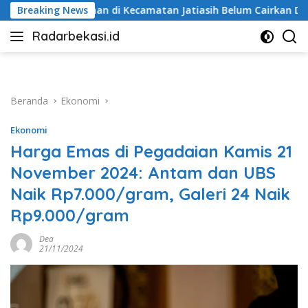
Langsung
 di Kecamatan Jatiasih Belum Cairkan Dana RW Bekasi Keren Rp
Breaking News
ke
Radarbekasi.id
konten
Berita
Bekasi
Nomor
Satu
Beranda
Ekonomi
Ekonomi
Harga Emas di Pegadaian Kamis 21
November 2024: Antam dan UBS
Naik Rp7.000/gram, Galeri 24 Naik
Rp9.000/gram
Dea
21/11/2024