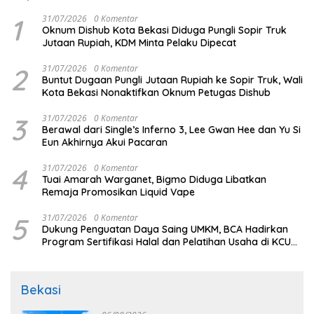
1
31/07/2026
0 Komentar
Oknum Dishub Kota Bekasi Diduga Pungli Sopir Truk
Jutaan Rupiah, KDM Minta Pelaku Dipecat
2
31/07/2026
0 Komentar
Buntut Dugaan Pungli Jutaan Rupiah ke Sopir Truk, Wali
Kota Bekasi Nonaktifkan Oknum Petugas Dishub
3
31/07/2026
0 Komentar
Berawal dari Single’s Inferno 3, Lee Gwan Hee dan Yu Si
Eun Akhirnya Akui Pacaran
4
31/07/2026
0 Komentar
Tuai Amarah Warganet, Bigmo Diduga Libatkan
Remaja Promosikan Liquid Vape
5
31/07/2026
0 Komentar
Dukung Penguatan Daya Saing UMKM, BCA Hadirkan
Program Sertifikasi Halal dan Pelatihan Usaha di KCU
Tanjung Priok
Bekasi