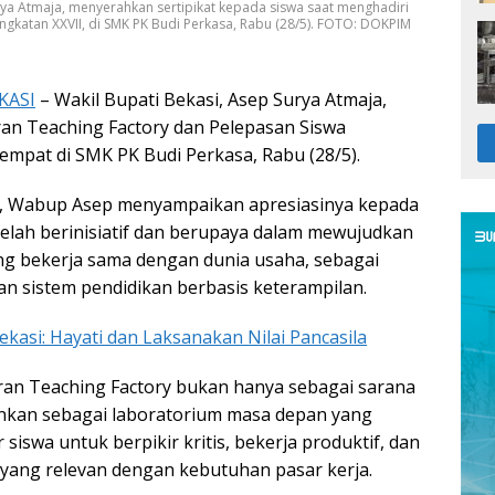
rya Atmaja, menyerahkan sertipikat kepada siswa saat menghadiri
gkatan XXVII, di SMK PK Budi Perkasa, Rabu (28/5). FOTO: DOKPIM
KASI
– Wakil Bupati Bekasi, Asep Surya Atmaja,
an Teaching Factory dan Pelepasan Siswa
empat di SMK PK Budi Perkasa, Rabu (28/5).
 Wabup Asep menyampaikan apresiasinya kepada
telah berinisiatif dan berupaya dalam mewujudkan
ng bekerja sama dengan dunia usaha, sebagai
an sistem pendidikan berbasis keterampilan.
kasi: Hayati dan Laksanakan Nilai Pancasila
an Teaching Factory bukan hanya sebagai sarana
inkan sebagai laboratorium masa depan yang
iswa untuk berpikir kritis, bekerja produktif, dan
yang relevan dengan kebutuhan pasar kerja.