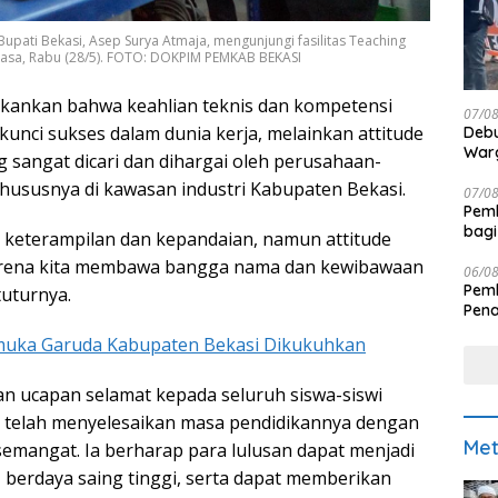
Bupati Bekasi, Asep Surya Atmaja, mengunjungi fasilitas Teaching
rkasa, Rabu (28/5). FOTO: DOKPIM PEMKAB BEKASI
nekankan bahwa keahlian teknis dan kompetensi
07/0
unci sukses dalam dunia kerja, melainkan attitude
Debu
Warg
g sangat dicari dan dihargai oleh perusahaan-
hususnya di kawasan industri Kabupaten Bekasi.
07/0
Pemk
bagi
keterampilan dan kepandaian, namun attitude
karena kita membawa bangga nama dan kewibawaan
06/0
Pemk
tuturnya.
Pen
muka Garuda Kabupaten Bekasi Dikukuhkan
n ucapan selamat kepada seluruh siswa-siswi
 telah menyelesaikan masa pendidikannya dengan
Met
semangat. Ia berharap para lulusan dapat menjadi
, berdaya saing tinggi, serta dapat memberikan