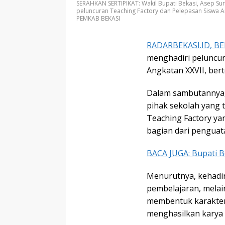
SERAHKAN SERTIPIKAT: Wakil Bupati Bekasi, Asep Su
peluncuran Teaching Factory dan Pelepasan Siswa An
PEMKAB BEKASI
RADARBEKASI.ID, BE
menghadiri peluncur
Angkatan XXVII, bert
Dalam sambutannya,
pihak sekolah yang 
Teaching Factory ya
bagian dari penguat
BACA JUGA: Bupati Be
Menurutnya, kehadir
pembelajaran, mela
membentuk karakter s
menghasilkan karya 