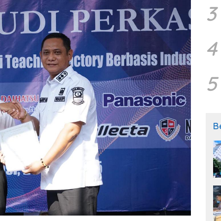
3
4
5
B