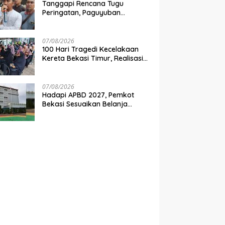
Tanggapi Rencana Tugu
Peringatan, Paguyuban
Keluarga Korban Kereta
Bekasi Timur: Kami Ingin
Perbaikan Sistem Keselamatan
07/08/2026
Lebih Dulu
100 Hari Tragedi Kecelakaan
Kereta Bekasi Timur, Realisasi
Santunan Gubernur Jabar
Belum Merata
07/08/2026
Hadapi APBD 2027, Pemkot
Bekasi Sesuaikan Belanja
Perangkat Daerah