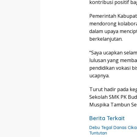
kontribusi positif 
Pemerintah Kabupat
mendorong kolaboras
dalam upaya mencipt
berkelanjutan.
“Saya ucapkan selama
lulusan yang memb
pendidikan vokasi bi
ucapnya.
Turut hadir pada ke
Sekolah SMK PK Budi
Muspika Tambun Sel
Berita Terkait
Debu Tegal Danas Cika
Tuntutan