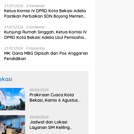
Pengawasan Wajib Pajak
31/07/2026
0 Komentar
Ketua Komisi IV DPRD Kota Bekasi Adelia
Pastikan Perbaikan SDN Bojong Menteng
III Segera Dilakukan
31/07/2026
0 Komentar
Kunjungi Rumah Singgah, Ketua Komisi IV
DPRD Kota Bekasi Adelia Usul Pemisahan
Penghuni Anak dan Dewasa
31/07/2026
0 Komentar
MK: Dana MBG Dipisah dari Pos Anggaran
Pendidikan
ekasi
06/08/2026
Prakiraan Cuaca Kota
Bekasi, Kamis 6 Agustus
2026, BMKG: Diprediksi
Cerah Terik
06/08/2026
Jadwal dan Lokasi
Layanan SIM Keliling
Bekasi Kamis 6 Agustus