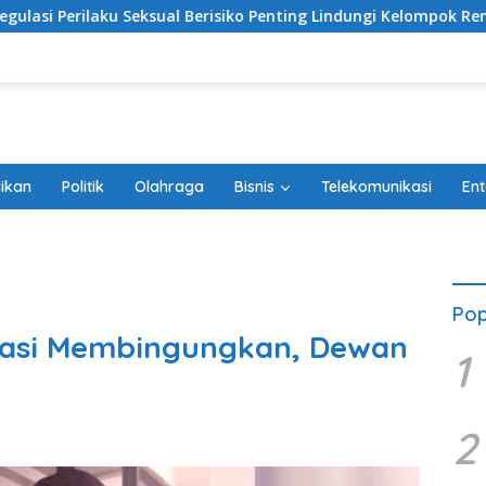
ksual Berisiko Penting Lindungi Kelompok Rentan
Sambu
ikan
Politik
Olahraga
Bisnis
Telekomunikasi
Ent
Pop
kasi Membingungkan, Dewan
1
2