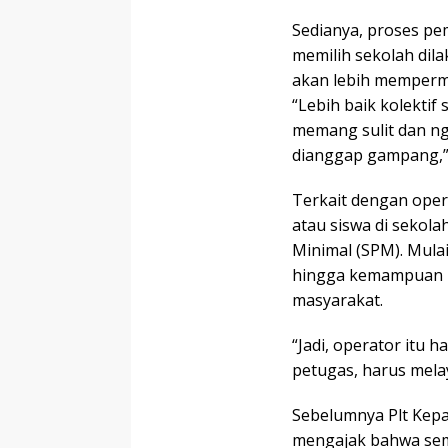
Sedianya, proses pe
memilih sekolah dilak
akan lebih memperm
“Lebih baik kolektif 
memang sulit dan ng
dianggap gampang,”
Terkait dengan ope
atau siswa di sekol
Minimal (SPM). Mula
hingga kemampuan u
masyarakat.
“Jadi, operator itu 
petugas, harus mela
Sebelumnya Plt Kepal
mengajak bahwa sem