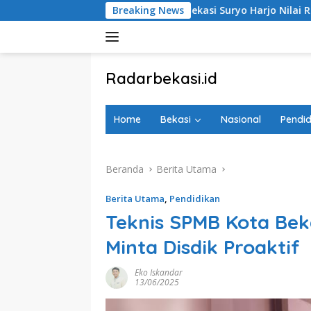
Langsung
nggota DPRD Kota Bekasi Suryo Harjo Nilai Regulasi Perilaku Se
Breaking News
ke
konten
tutup
Radarbekasi.id
Berita
Bekasi
Home
Bekasi
Nasional
Pendid
Nomor
Satu
Beranda
Berita Utama
Berita Utama
,
Pendidikan
Teknis SPMB Kota Be
Minta Disdik Proaktif
Eko Iskandar
13/06/2025