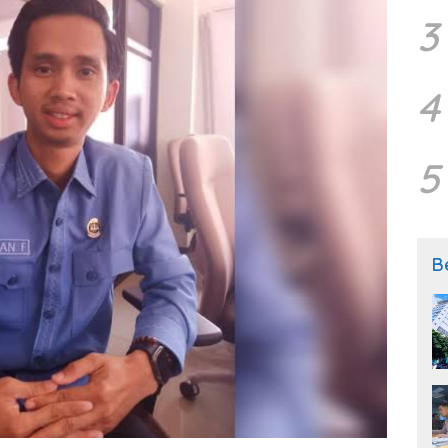
3
4
5
B