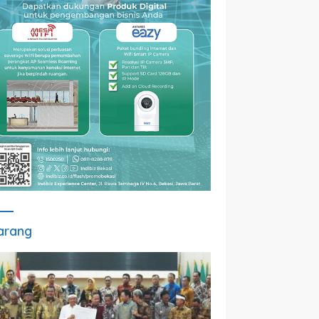
arang