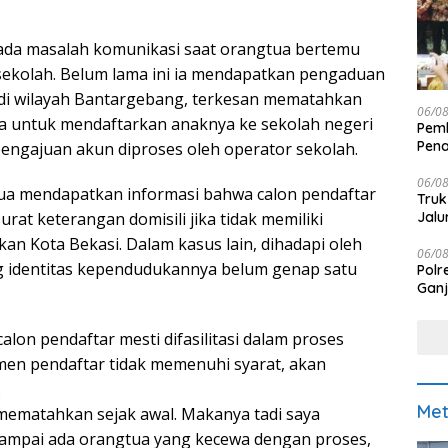
ada masalah komunikasi saat orangtua bertemu
sekolah. Belum lama ini ia mendapatkan pengaduan
 di wilayah Bantargebang, terkesan mematahkan
06/0
a untuk mendaftarkan anaknya ke sekolah negeri
Pemk
Pen
pengajuan akun diproses oleh operator sekolah.
06/0
ua mendapatkan informasi bahwa calon pendaftar
Truk
Jalu
at keterangan domisili jika tidak memiliki
an Kota Bekasi. Dalam kasus lain, dihadapi oleh
06/0
g identitas kependudukannya belum genap satu
Polr
Ganj
alon pendaftar mesti difasilitasi dalam proses
men pendaftar tidak memenuhi syarat, akan
.
Met
mematahkan sejak awal. Makanya tadi saya
sampai ada orangtua yang kecewa dengan proses,