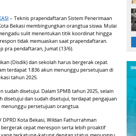
KASI
– Teknis prapendaftaran Sistem Penerimaan
Kota Bekasi membingungkan orangtua siswa. Mulai
mengadu sulit menentukan titik koordinat hingga
espon tidak memuaskan saat prapendaftaran.
ap pra pendaftaran, Jumat (13/6).
ikan (Disdik) dan sekolah harus bergerak cepat.
am terdapat 1.836 akun menunggu persetujuan di
kasi tahun 2025.
n sudah disetujui. Dalam SPMB tahun 2025, selain
 disetujui dan sudah disetujui, terdapat pengajuan
s menunggu persetujuan orangtua.
IV DPRD Kota Bekasi, Wildan Fathurrahman
 bergerak cepat merespon serta lebih proaktif
 yang terkatung-katung dengan status menunggu