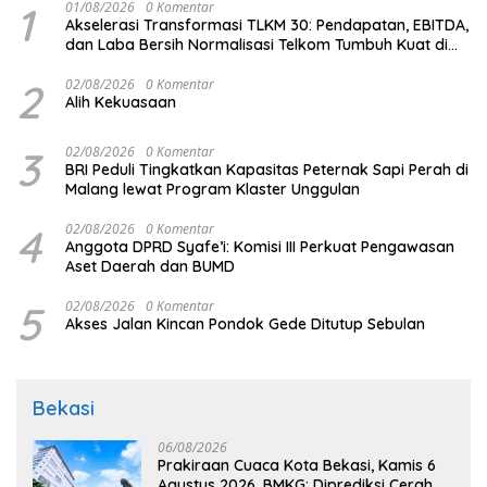
1
01/08/2026
0 Komentar
Akselerasi Transformasi TLKM 30: Pendapatan, EBITDA,
dan Laba Bersih Normalisasi Telkom Tumbuh Kuat di
Paruh Pertama 2026
2
02/08/2026
0 Komentar
Alih Kekuasaan
3
02/08/2026
0 Komentar
BRI Peduli Tingkatkan Kapasitas Peternak Sapi Perah di
Malang lewat Program Klaster Unggulan
4
02/08/2026
0 Komentar
Anggota DPRD Syafe’i: Komisi III Perkuat Pengawasan
Aset Daerah dan BUMD
5
02/08/2026
0 Komentar
Akses Jalan Kincan Pondok Gede Ditutup Sebulan
Bekasi
06/08/2026
Prakiraan Cuaca Kota Bekasi, Kamis 6
Agustus 2026, BMKG: Diprediksi Cerah