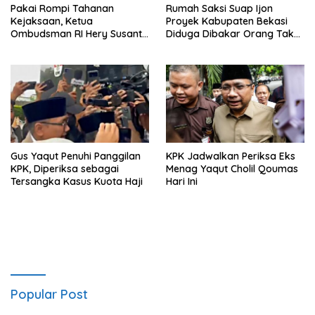
Pakai Rompi Tahanan
Rumah Saksi Suap Ijon
Kejaksaan, Ketua
Proyek Kabupaten Bekasi
Ombudsman RI Hery Susanto
Diduga Dibakar Orang Tak
Digiring ke Rutan
Dikenal
Gus Yaqut Penuhi Panggilan
KPK Jadwalkan Periksa Eks
KPK, Diperiksa sebagai
Menag Yaqut Cholil Qoumas
Tersangka Kasus Kuota Haji
Hari Ini
Popular Post