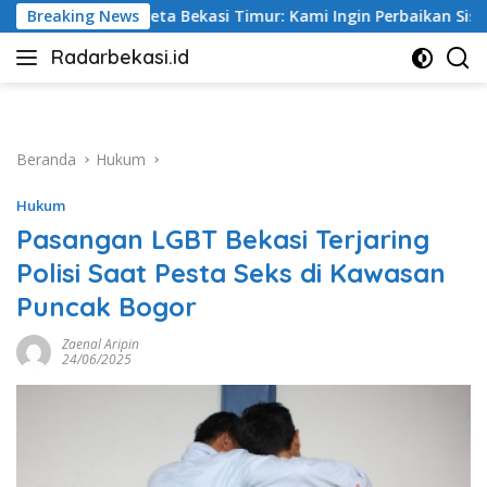
Langsung
ur: Kami Ingin Perbaikan Sistem Keselamatan Lebih Dulu
Breaking News
ke
Radarbekasi.id
konten
Berita
Bekasi
Nomor
Satu
Beranda
Hukum
Hukum
Pasangan LGBT Bekasi Terjaring
Polisi Saat Pesta Seks di Kawasan
Puncak Bogor
Zaenal Aripin
24/06/2025