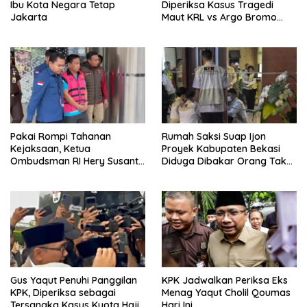
Ibu Kota Negara Tetap
Diperiksa Kasus Tragedi
Jakarta
Maut KRL vs Argo Bromo
Anggrek di Stasiun Bekasi
Timur
Pakai Rompi Tahanan
Rumah Saksi Suap Ijon
Kejaksaan, Ketua
Proyek Kabupaten Bekasi
Ombudsman RI Hery Susanto
Diduga Dibakar Orang Tak
Digiring ke Rutan
Dikenal
Gus Yaqut Penuhi Panggilan
KPK Jadwalkan Periksa Eks
KPK, Diperiksa sebagai
Menag Yaqut Cholil Qoumas
Tersangka Kasus Kuota Haji
Hari Ini