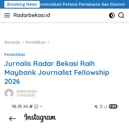
Langsung
sikan Potensi Pariwisata dan Ekonomi Kreatif
Breaking News
Alarm P
ke
Radarbekasi.id
konten
Berita
Bekasi
Nomor
Satu
Beranda
Pendidikan
Pendidikan
Jurnalis Radar Bekasi Raih
Maybank Journalist Fellowship
2026
Zaenal Aripin
11/05/2026