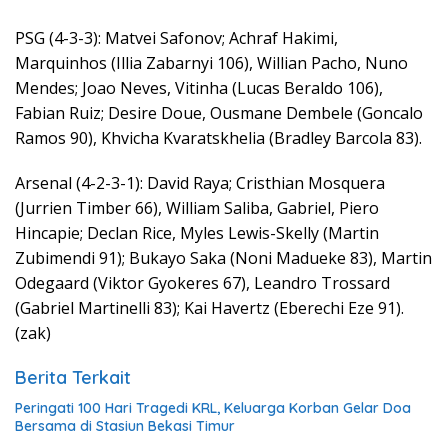
PSG (4-3-3): Matvei Safonov; Achraf Hakimi,
Marquinhos (Illia Zabarnyi 106), Willian Pacho, Nuno
Mendes; Joao Neves, Vitinha (Lucas Beraldo 106),
Fabian Ruiz; Desire Doue, Ousmane Dembele (Goncalo
Ramos 90), Khvicha Kvaratskhelia (Bradley Barcola 83).
Arsenal (4-2-3-1): David Raya; Cristhian Mosquera
(Jurrien Timber 66), William Saliba, Gabriel, Piero
Hincapie; Declan Rice, Myles Lewis-Skelly (Martin
Zubimendi 91); Bukayo Saka (Noni Madueke 83), Martin
Odegaard (Viktor Gyokeres 67), Leandro Trossard
(Gabriel Martinelli 83); Kai Havertz (Eberechi Eze 91).
(zak)
Berita Terkait
Peringati 100 Hari Tragedi KRL, Keluarga Korban Gelar Doa
Bersama di Stasiun Bekasi Timur