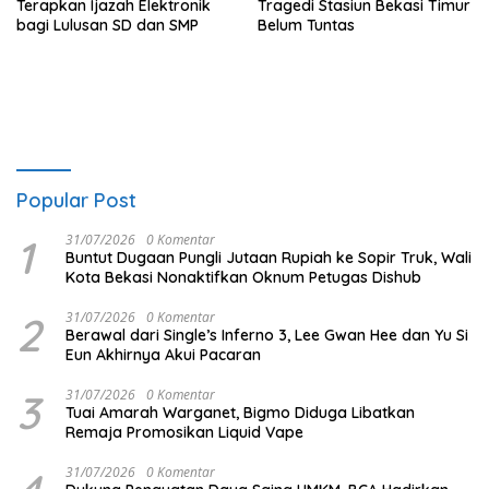
Terapkan Ijazah Elektronik
Tragedi Stasiun Bekasi Timur
bagi Lulusan SD dan SMP
Belum Tuntas
Popular Post
1
31/07/2026
0 Komentar
Buntut Dugaan Pungli Jutaan Rupiah ke Sopir Truk, Wali
Kota Bekasi Nonaktifkan Oknum Petugas Dishub
2
31/07/2026
0 Komentar
Berawal dari Single’s Inferno 3, Lee Gwan Hee dan Yu Si
Eun Akhirnya Akui Pacaran
3
31/07/2026
0 Komentar
Tuai Amarah Warganet, Bigmo Diduga Libatkan
Remaja Promosikan Liquid Vape
31/07/2026
0 Komentar