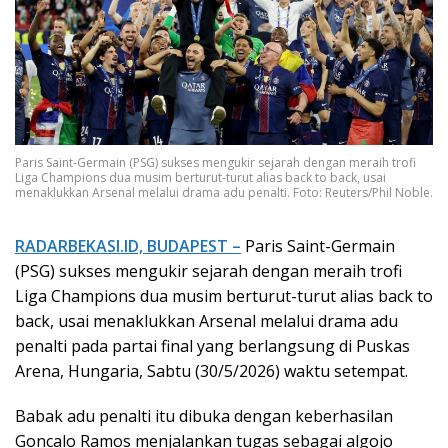
Paris Saint-Germain (PSG) sukses mengukir sejarah dengan meraih trofi
Liga Champions dua musim berturut-turut alias back to back, usai
menaklukkan Arsenal melalui drama adu penalti. Foto: Reuters/Phil Noble.
RADARBEKASI.ID, BUDAPEST –
Paris Saint-Germain
(PSG) sukses mengukir sejarah dengan meraih trofi
Liga Champions dua musim berturut-turut alias back to
back, usai menaklukkan Arsenal melalui drama adu
penalti pada partai final yang berlangsung di Puskas
Arena, Hungaria, Sabtu (30/5/2026) waktu setempat.
Babak adu penalti itu dibuka dengan keberhasilan
Goncalo Ramos menjalankan tugas sebagai algojo