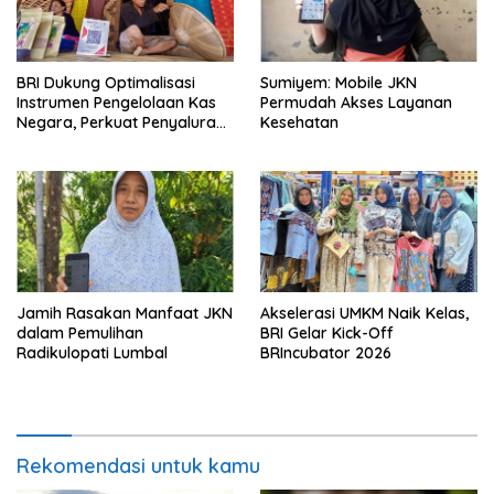
BRI Dukung Optimalisasi
Sumiyem: Mobile JKN
Instrumen Pengelolaan Kas
Permudah Akses Layanan
Negara, Perkuat Penyaluran
Kesehatan
Kredit Berkualitas untuk
Mendorong Sektor Riil
Jamih Rasakan Manfaat JKN
Akselerasi UMKM Naik Kelas,
dalam Pemulihan
BRI Gelar Kick-Off
Radikulopati Lumbal
BRIncubator 2026
Rekomendasi untuk kamu