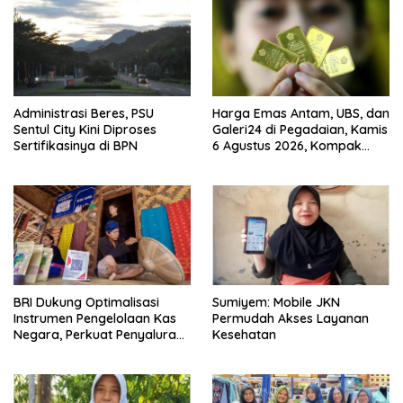
Administrasi Beres, PSU
Harga Emas Antam, UBS, dan
Sentul City Kini Diproses
Galeri24 di Pegadaian, Kamis
Sertifikasinya di BPN
6 Agustus 2026, Kompak
Meroket
BRI Dukung Optimalisasi
Sumiyem: Mobile JKN
Instrumen Pengelolaan Kas
Permudah Akses Layanan
Negara, Perkuat Penyaluran
Kesehatan
Kredit Berkualitas untuk
Mendorong Sektor Riil