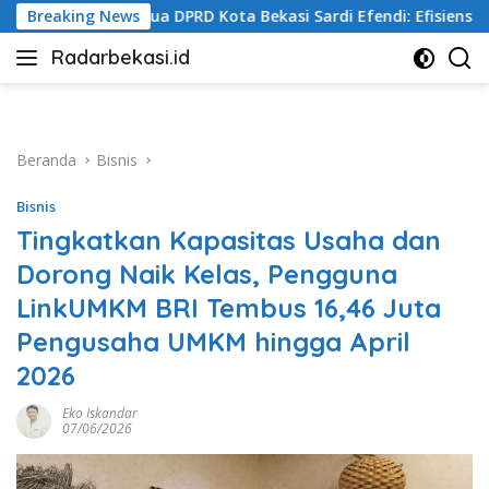
Langsung
Bekasi Sardi Efendi: Efisiensi Anggaran Jangan Ganggu Pelayan
Breaking News
ke
Radarbekasi.id
konten
Berita
Bekasi
Nomor
Satu
Beranda
Bisnis
Bisnis
Tingkatkan Kapasitas Usaha dan
Dorong Naik Kelas, Pengguna
LinkUMKM BRI Tembus 16,46 Juta
Pengusaha UMKM hingga April
2026
Eko Iskandar
07/06/2026