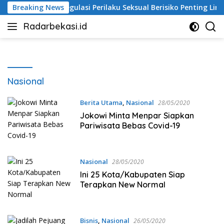
Langsung
arjo Nilai Regulasi Perilaku Seksual Berisiko Penting Lindungi
Breaking News
ke
Radarbekasi.id
konten
Berita
Bekasi
Nomor
Satu
Nasional
Berita Utama
,
Nasional
28/05/2020
Jokowi Minta Menpar Siapkan
Pariwisata Bebas Covid-19
Nasional
28/05/2020
Ini 25 Kota/Kabupaten Siap
Terapkan New Normal
Bisnis
,
Nasional
26/05/2020