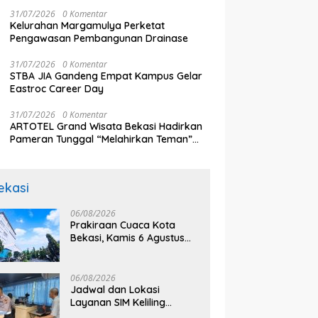
Komunikasi
N
RW Bekasi Keren Rp100 Juta
S
31/07/2026
0 Komentar
2
Kelurahan Margamulya Perketat
Pengawasan Pembangunan Drainase
31/07/2026
0 Komentar
STBA JIA Gandeng Empat Kampus Gelar
Eastroc Career Day
31/07/2026
0 Komentar
ARTOTEL Grand Wisata Bekasi Hadirkan
Pameran Tunggal “Melahirkan Teman”
Karya Aprilia El Shinta
ekasi
06/08/2026
Prakiraan Cuaca Kota
Bekasi, Kamis 6 Agustus
2026, BMKG: Diprediksi
Cerah Terik
06/08/2026
Jadwal dan Lokasi
Layanan SIM Keliling
Bekasi Kamis 6 Agustus