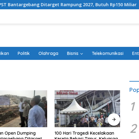
ang Ditarget Rampung 2027, Butuh Rp150 Miliar
100 
ikan
Politik
Olahraga
Bisnis
Telekomunikasi
Ent
Pop
1
2
an Open Dumping
100 Hari Tragedi Kecelakaan
Admin
targebang Ditarget
Kereta Bekasi Timur, Keluarga
City 