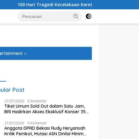
Hari Tragedi Kecelakaan Kereta Bekasi Timur, Keluarga Korban
tutup
ertainment
ular Post
31/07/2026
0 Komentar
Tiket Umum Sold Out dalam Satu Jam,
BRI Hadirkan Akses Eksklusif Konser 35
Tahun Twilite Orchestra lewat BRImo
31/07/2026
0 Komentar
Anggota DPRD Bekasi Rudy Heryansah
istrasi Beres, PSU Sentul
Tiga Kelurahan di Kecamatan
T
Kritik Pemkot, Mutasi ASN Dinilai Minim
Kini Diproses Sertifikasinya
Jatiasih Belum Cairkan Dana
A