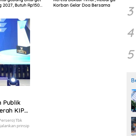
 2027, Butuh Rp150
Korban Gelar Doa Bersama
di BP
3
4
5
B
 Publik
gerah KIP
Persero) Tbk
alankan prinsip