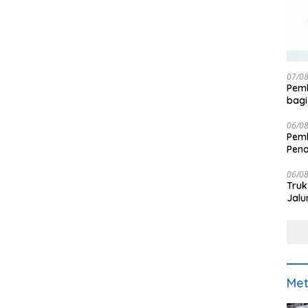
07/0
Pemk
bagi
06/0
Pemk
Pen
06/0
Truk
Jalu
Met