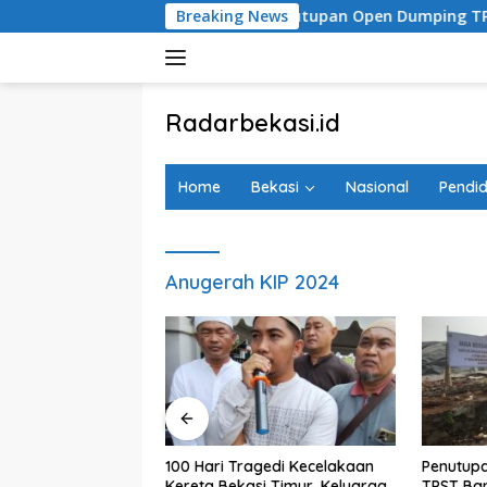
Langsung
l Investigasi
Penutupan Open Dumping TPST Bantargeb
Breaking News
ke
konten
tutup
Radarbekasi.id
Berita
Bekasi
Home
Bekasi
Nasional
Pendid
Nomor
Satu
Anugerah KIP 2024
ambahan Koridor
100 Hari Tragedi Kecelakaan
Penutup
Disorot
Kereta Bekasi Timur, Keluarga
TPST Ban