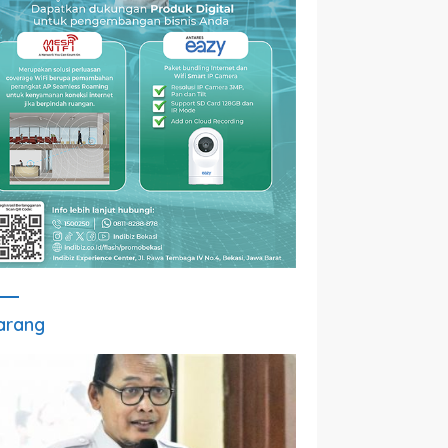
arang