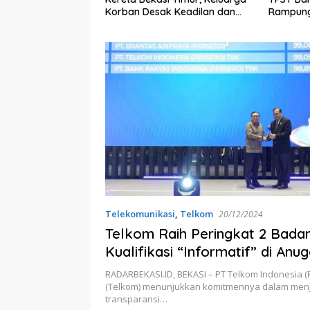
Korban Desak Keadilan dan
Rampung
Transparansi Hasil Investigasi
Miliar
Telekomunikasi
,
Telkom
20/12/2024
Telkom Raih Peringkat 2 Badan
Kualifikasi “Informatif” di Anu
2024
RADARBEKASI.ID, BEKASI – PT Telkom Indonesia (
(Telkom) menunjukkan komitmennya dalam menj
transparansi…