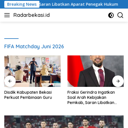
Langsung
ijakan Pemkab, Saran Libatkan Aparat Penegak Hukum
Breaking News
D
ke
Radarbekasi.id
konten
Berita
Bekasi
Nomor
Satu
FIFA Matchday Juni 2026
Disdik Kabupaten Bekasi
Fraksi Gerindra Ingatkan
Perkuat Pembinaan Guru
Soal Arah Kebijakan
Pemkab, Saran Libatkan
Aparat Penegak Hukum