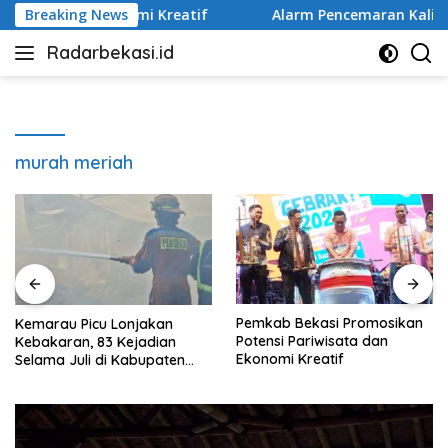
Langsung
ta dan Ekonomi Kreatif
Breaking News
Alarm Pencemaran Kali Bekasi,
ke
Radarbekasi.id
konten
Berita
Bekasi
Nomor
Satu
murah meriah
Pemkab Bekasi Promosikan
Kemarau Picu Lonjakan
Potensi Pariwisata dan
Kebakaran, 83 Kejadian
Ekonomi Kreatif
Selama Juli di Kabupaten
Bekasi