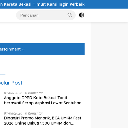
i Timur: Kami Ingin Perbaikan Sistem Keselamatan Lebih Dulu
tutup
ertainment
ular Post
01/08/2026
0 Komentar
Anggota DPRD Kota Bekasi Tanti
Herawati Serap Aspirasi Lewat Sentuhan
Budaya Lokal
01/08/2026
0 Komentar
Dibanjiri Promo Menarik, BCA UMKM Fest
Ketua DPRD Kota Bekasi Sardi
D
 Tegal Danas Cikarang
2026 Online Diikuti 1.500 UMKM dari
Efendi: Efisiensi Anggaran
T
 Teratasi, Warga