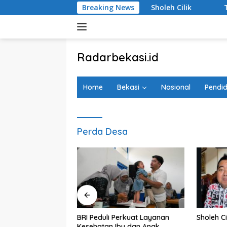
Langsung
argobinangun Sleman
Breaking News
Sholeh Cilik
Tanggapi Renc
ke
konten
tutup
Radarbekasi.id
Berita
Bekasi
Home
Bekasi
Nasional
Pendid
Nomor
Satu
Perda Desa
agedi Kecelakaan
BRI Peduli Perkuat Layanan
Sholeh Ci
i Timur, Realisasi
Kesehatan Ibu dan Anak