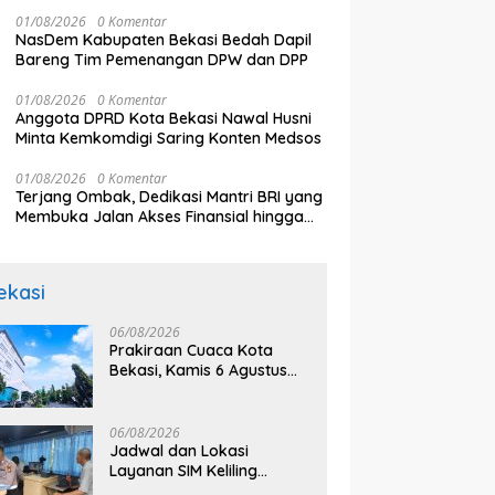
Berbagai Daerah
Jangan Ganggu Pelayanan
k
aikan Sejumlah Tuntutan
01/08/2026
0 Komentar
Publik
NasDem Kabupaten Bekasi Bedah Dapil
Bareng Tim Pemenangan DPW dan DPP
01/08/2026
0 Komentar
Anggota DPRD Kota Bekasi Nawal Husni
Minta Kemkomdigi Saring Konten Medsos
01/08/2026
0 Komentar
Terjang Ombak, Dedikasi Mantri BRI yang
Membuka Jalan Akses Finansial hingga
Perbaiki Nasib Nelayan di Pulau Seram
ekasi
06/08/2026
Prakiraan Cuaca Kota
Bekasi, Kamis 6 Agustus
2026, BMKG: Diprediksi
Cerah Terik
06/08/2026
Jadwal dan Lokasi
Layanan SIM Keliling
Bekasi Kamis 6 Agustus