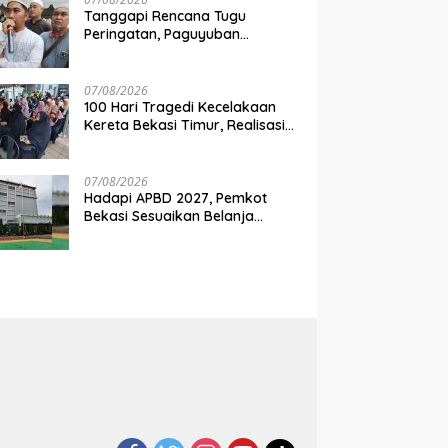
Tanggapi Rencana Tugu
Peringatan, Paguyuban
Keluarga Korban Kereta
Bekasi Timur: Kami Ingin
Perbaikan Sistem Keselamatan
07/08/2026
Lebih Dulu
100 Hari Tragedi Kecelakaan
Kereta Bekasi Timur, Realisasi
Santunan Gubernur Jabar
Belum Merata
07/08/2026
Hadapi APBD 2027, Pemkot
Bekasi Sesuaikan Belanja
Perangkat Daerah