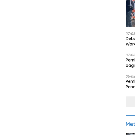
07/0
Debu
Warg
07/0
Pemk
bagi
06/0
Pemk
Pen
Met