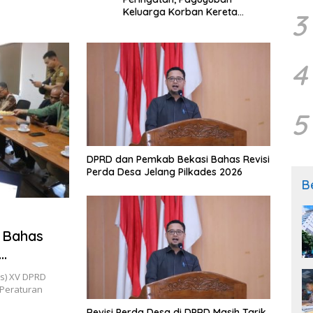
Keluarga Korban Kereta
Samp
3
Bekasi Timur: Kami Ingin
Perbaikan Sistem Keselamatan
Lebih Dulu
4
5
DPRD dan Pemkab Bekasi Bahas Revisi
Perda Desa Jelang Pilkades 2026
B
s Bahas
us) XV DPRD
Peraturan
Revisi Perda Desa di DPRD Masih Tarik