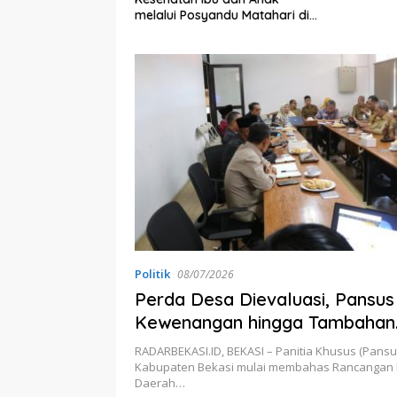
bernur Jabar
melalui Posyandu Matahari di
ta
Desa Brilian Hargobinangun
Sleman
Politik
08/07/2026
Perda Desa Dievaluasi, Pansu
Kewenangan hingga Tambahan
Penghasilan Kades
RADARBEKASI.ID, BEKASI – Panitia Khusus (Pans
Kabupaten Bekasi mulai membahas Rancangan 
Daerah…