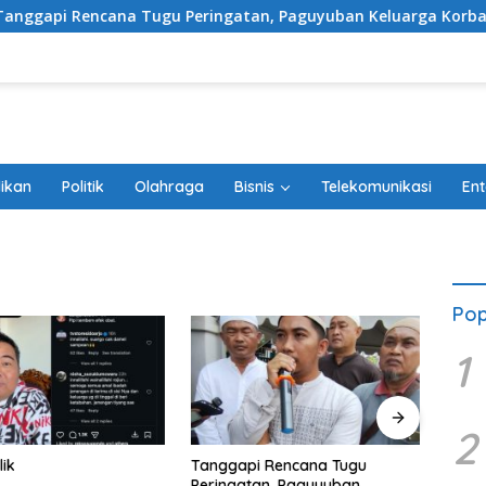
ana Tugu Peringatan, Paguyuban Keluarga Korban Kereta Bekas
ikan
Politik
Olahraga
Bisnis
Telekomunikasi
Ent
Pop
1
2
lik
Tanggapi Rencana Tugu
Debu
Peringatan, Paguyuban
Belum