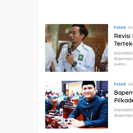
Politik
05
Revisi
Terte
RADARBEKA
(Bapemper
waktu…
Politik
04
Bapemp
Pilkad
RADARBEKA
(Bapemper