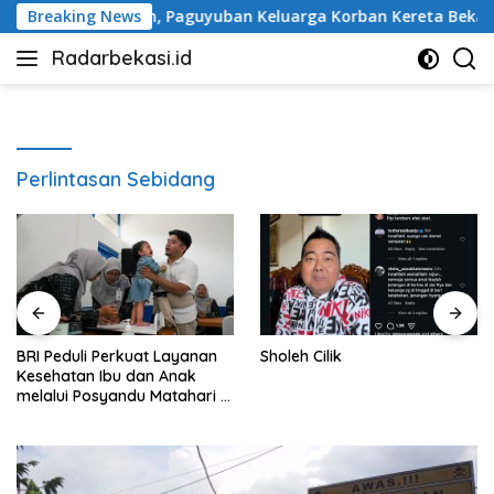
Langsung
eringatan, Paguyuban Keluarga Korban Kereta Bekasi Timur: K
Breaking News
ke
Radarbekasi.id
konten
Berita
Bekasi
Nomor
Satu
Perlintasan Sebidang
li Perkuat Layanan
Sholeh Cilik
Tanggapi
n Ibu dan Anak
Peringata
Posyandu Matahari di
Keluarga 
lian Hargobinangun
Bekasi Ti
Perbaikan
Keselamat