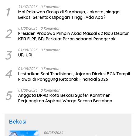
1
31/07/2026
0 Komentar
Mal Pakuwon Group di Surabaya, Jakarta, hingga
Bekasi Serentak Dipagari Tinggi, Ada Apa?
2
01/08/2026
0 Komentar
Presiden Prabowo Pimpin Akad Massal 62 Ribu Debitur
KPR FLPP, BRI Perkuat Peran sebagai Penggerak
Ekonomi Kerakyatan melalui Pembiayaan Perumahan
3
01/08/2026
0 Komentar
URI URI
4
01/08/2026
0 Komentar
Lestarikan Seni Tradisional, Jajaran Direksi BCA Tampil
Piawai di Panggung Ketoprak Financial 2026
5
01/08/2026
0 Komentar
Anggota DPRD Kota Bekasi Syafe’i Komitmen
Perjuangkan Aspirasi Warga Secara Bertahap
Bekasi
06/08/2026