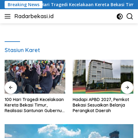
Langsung
Breaking News
100 Hari Tragedi Kecelakaan Kereta Bekasi Timur, Kelu
ke
Radarbekasi.id
konten
Berita
Bekasi
Nomor
Satu
Stasiun Karet
100 Hari Tragedi Kecelakaan
Hadapi APBD 2027, Pemkot
Kereta Bekasi Timur,
Bekasi Sesuaikan Belanja
Realisasi Santunan Gubernur
Perangkat Daerah
Jabar Belum Merata