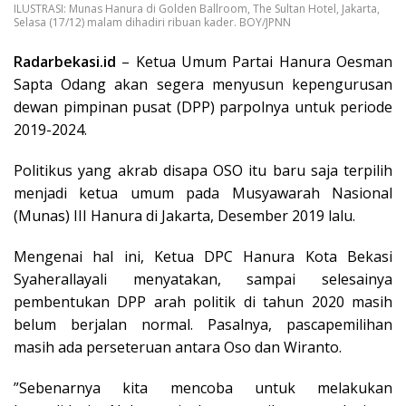
ILUSTRASI: Munas Hanura di Golden Ballroom, The Sultan Hotel, Jakarta,
Selasa (17/12) malam dihadiri ribuan kader. BOY/JPNN
Radarbekasi.id
– Ketua Umum Partai Hanura Oesman
Sapta Odang akan segera menyusun kepengurusan
dewan pimpinan pusat (DPP) parpolnya untuk periode
2019-2024.
Politikus yang akrab disapa OSO itu baru saja terpilih
menjadi ketua umum pada Musyawarah Nasional
(Munas) III Hanura di Jakarta, Desember 2019 lalu.
Mengenai hal ini, Ketua DPC Hanura Kota Bekasi
Syaherallayali menyatakan, sampai selesainya
pembentukan DPP arah politik di tahun 2020 masih
belum berjalan normal. Pasalnya, pascapemilihan
masih ada perseteruan antara Oso dan Wiranto.
”Sebenarnya kita mencoba untuk melakukan