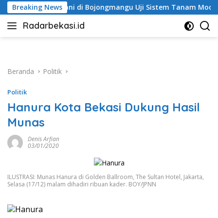
Langsung
Petani di Bojongmangu Uji Sistem Tanam Modern
Breaking News
Jala
ke
Radarbekasi.id
konten
Berita
Bekasi
Nomor
Satu
Beranda
Politik
Politik
Hanura Kota Bekasi Dukung Hasil
Munas
Denis Arfian
03/01/2020
ILUSTRASI: Munas Hanura di Golden Ballroom, The Sultan Hotel, Jakarta,
Selasa (17/12) malam dihadiri ribuan kader. BOY/JPNN