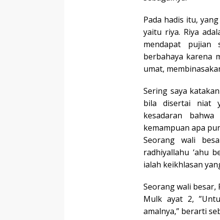
Pada hadis itu, yang
yaitu riya. Riya ad
mendapat pujian s
berbahaya karena m
umat, membinasakan 
Sering saya kataka
bila disertai niat
kesadaran bahwa 
kemampuan apa pun t
Seorang wali besa
radhiyallahu ‘ahu 
ialah keikhlasan yan
Seorang wali besar, 
Mulk ayat 2, ”Untu
amalnya,” berarti se