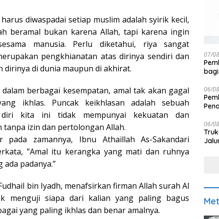
 harus diwaspadai setiap muslim adalah syirik kecil,
alah beramal bukan karena Allah, tapi karena ingin
esama manusia. Perlu diketahui, riya sangat
07/0
erupakan pengkhianatan atas dirinya sendiri dan
Pemk
dirinya di dunia maupun di akhirat.
bagi
06/0
n dalam berbagai kesempatan, amal tak akan gagal
Pemk
 yang ikhlas. Puncak keikhlasan adalah sebuah
Pen
diri kita ini tidak mempunyai kekuatan dan
06/0
anpa izin dan pertolongan Allah.
Truk
r pada zamannya, Ibnu Athaillah As-Sakandari
Jalu
berkata, ”Amal itu kerangka yang mati dan ruhnya
g ada padanya.”
Fudhail bin Iyadh, menafsirkan firman Allah surah Al
k menguji siapa dari kalian yang paling bagus
Met
bagai yang paling ikhlas dan benar amalnya.