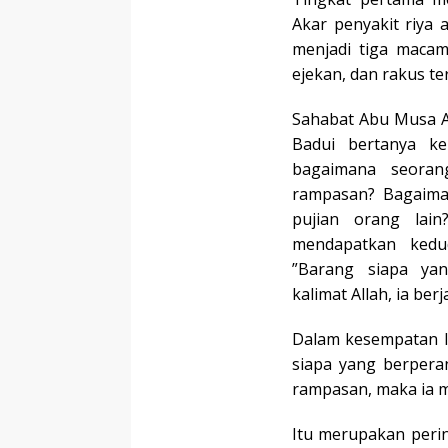
Akar penyakit riya 
menjadi tiga macam
ejekan, dan rakus te
Sahabat Abu Musa Al
Badui bertanya ke
bagaimana seoran
rampasan? Bagaima
pujian orang lai
mendapatkan kedu
”Barang siapa ya
kalimat Allah, ia berj
Dalam kesempatan la
siapa yang berpera
rampasan, maka ia m
Itu merupakan peri