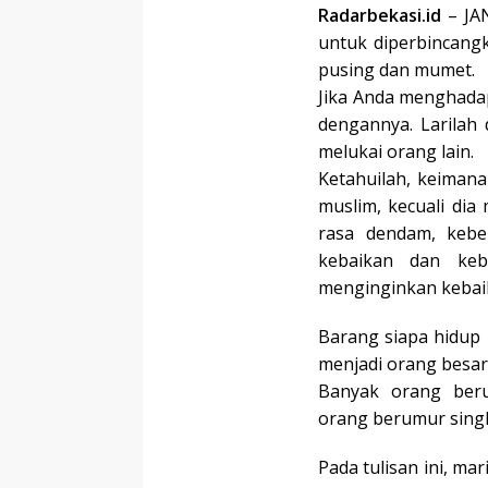
Radarbekasi.id
– JAN
untuk diperbincang
pusing dan mumet.
Jika Anda menghadap
dengannya. Larilah 
melukai orang lain.
Ketahuilah, keiman
muslim, kecuali dia
rasa dendam, kebe
kebaikan dan keb
menginginkan kebaik
Barang siapa hidup u
menjadi orang besar
Banyak orang beru
orang berumur singk
Pada tulisan ini, mar