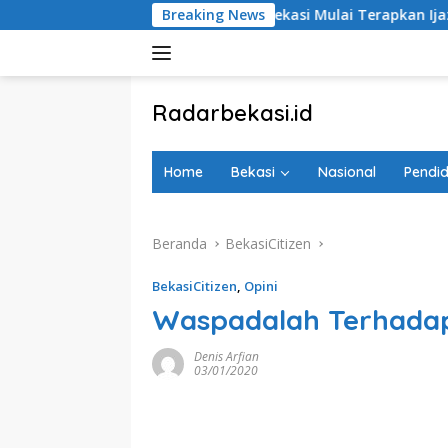
Langsung
sorot
Pemkab Bekasi Mulai Terapkan Ijazah Elektronik
Breaking News
ke
konten
tutup
Radarbekasi.id
Berita
Bekasi
Home
Bekasi
Nasional
Pendid
Nomor
Satu
Beranda
BekasiCitizen
BekasiCitizen
,
Opini
Waspadalah Terhadap
Denis Arfian
03/01/2020