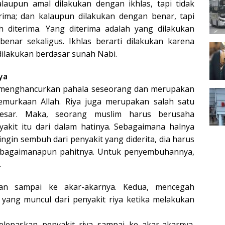
laupun amal dilakukan dengan ikhlas, tapi tidak
erima; dan kalaupun dilakukan dengan benar, tapi
lah diterima. Yang diterima adalah yang dilakukan
benar sekaligus. Ikhlas berarti dilakukan karena
 dilakukan berdasar sunah Nabi.
ya
t menghancurkan pahala seseorang dan merupakan
murkaan Allah. Riya juga merupakan salah satu
esar. Maka, seorang muslim harus berusaha
akit itu dari dalam hatinya. Sebagaimana halnya
ngin sembuh dari penyakit yang diderita, dia harus
 bagaimanapun pahitnya. Untuk penyembuhannya,
.
kan sampai ke akar-akarnya. Kedua, mencegah
 yang muncul dari penyakit riya ketika melakukan
lepaskan penyakit riya sampai ke akar-akarnya.