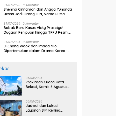
Naik
31/07/2026
0 Komentar
Shenina Cinnamon dan Angga Yunanda
Resmi Jadi Orang Tua, Nama Putra
Pertamanya Penuh Doa dan Makna
31/07/2026
0 Komentar
Babak Baru Kasus Vicky Prasetyo!
Dugaan Penipuan hingga TPPU Resmi
Naik ke Tahap Penyidikan
31/07/2026
0 Komentar
Ji Chang Wook dan Imada Mio
Dipertemukan dalam Drama Korea-
Jepang ‘Merry Berry Love’, Tayang
Perdana Oktober 2026
ekasi
06/08/2026
Prakiraan Cuaca Kota
Bekasi, Kamis 6 Agustus
2026, BMKG: Diprediksi
Cerah Terik
06/08/2026
Jadwal dan Lokasi
Layanan SIM Keliling
Bekasi Kamis 6 Agustus