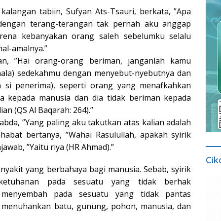
kalangan tabiin, Sufyan Ats-Tsauri, berkata, ”Apa
dengan terang-terangan tak pernah aku anggap
arena kebanyakan orang saleh sebelumku selalu
al-amalnya.”
an, ”Hai orang-orang beriman, janganlah kamu
hala) sedekahmu dengan menyebut-nyebutnya dan
n si penerima), seperti orang yang menafkahkan
ya kepada manusia dan dia tidak beriman kepada
ian (QS Al Baqarah: 264).”
abda, ”Yang paling aku takutkan atas kalian adalah
sahabat bertanya, ”Wahai Rasulullah, apakah syirik
njawab, ”Yaitu riya (HR Ahmad).”
Cik
nyakit yang berbahaya bagi manusia. Sebab, syirik
 ketuhanan pada sesuatu yang tidak berhak
menyembah pada sesuatu yang tidak pantas
, menuhankan batu, gunung, pohon, manusia, dan