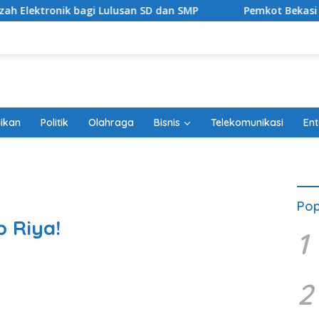
 bagi Lulusan SD dan SMP
Pemkot Bekasi Percepat Trans
ikan
Politik
Olahraga
Bisnis
Telekomunikasi
Ent
Pop
 Riya!
1
2