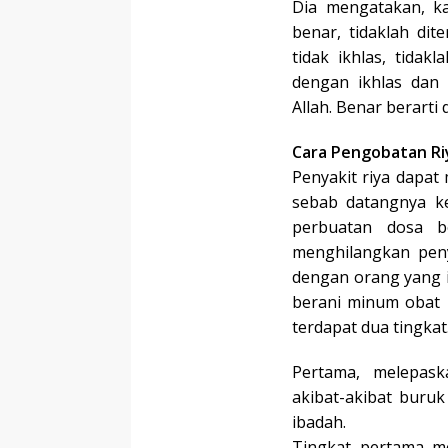
Dia mengatakan, ka
benar, tidaklah dit
tidak ikhlas, tidak
dengan ikhlas dan 
Allah. Benar berarti
Cara Pengobatan Ri
Penyakit riya dapa
sebab datangnya ke
perbuatan dosa b
menghilangkan peny
dengan orang yang i
berani minum obat
terdapat dua tingkat
Pertama, melepas
akibat-akibat buruk
ibadah.
Tingkat pertama me