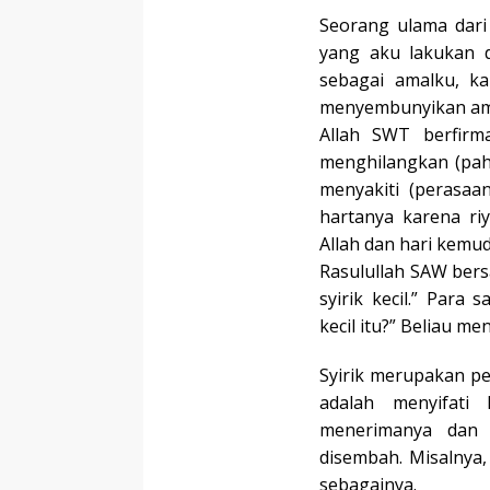
Seorang ulama dari 
yang aku lakukan 
sebagai amalku, k
menyembunyikan am
Allah SWT berfirm
menghilangkan (pa
menyakiti (perasaa
hartanya karena ri
Allah dan hari kemud
Rasulullah SAW bers
syirik kecil.” Para 
kecil itu?” Beliau me
Syirik merupakan pe
adalah menyifati
menerimanya dan 
disembah. Misalnya
sebagainya.