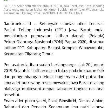
LATIHAN: Salah satu atlet Pelatda PON FPTI Jawa Barat, asal Kota Bandung
Aura, ketika menjalani latihan di nomor Boulder, di komplek Wibawamukti
Kecamatan Cikarang Timur. DANI IBRAHIM/ RADAR BEKASI
Radarbekasi.id
– Sebanyak sebelas atlet Federasi
Panjat Tebing Indonesia (FPTI) Jawa Barat, mulai
menjalankan pemusatan latihan daerah (Pelatda)
Pekan Olahraga Nasional (PON) Papua 2020, di venue
latihan FPTI Kabupaten Bekasi, Komplek Wibawamukti,
Kecamatan Cikarang Timur.
Pemusatan latihan sudah berlangsung sejak 20 Januari
2019. Sejauh ini latihan masih fokus pada kekuatan fisik
dan pengembangan teknik bagi enam atlet putra dan
lima atlet putri yang resmi mewakili Jawa Barat di ajang
olahraga multievent empat tahunan tingkat nasional
tersebut.
Enam atlet putra yakni, Rizal, Bimsikrid, Dimas, Alpian,
Raharjati dan Renaldo. Sedangkan ima putri lainnya