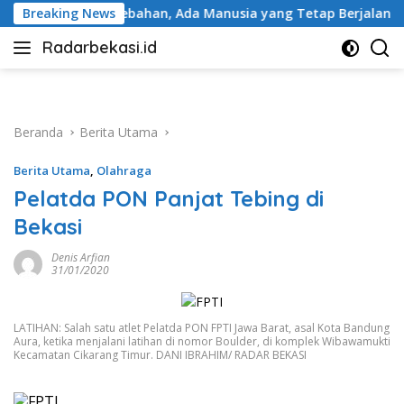
Langsung
an, Ada Manusia yang Tetap Berjalan
Breaking News
BRI Peduli Perku
ke
Radarbekasi.id
konten
Berita
Bekasi
Nomor
Satu
Beranda
Berita Utama
Berita Utama
,
Olahraga
Pelatda PON Panjat Tebing di
Bekasi
Denis Arfian
31/01/2020
LATIHAN: Salah satu atlet Pelatda PON FPTI Jawa Barat, asal Kota Bandung
Aura, ketika menjalani latihan di nomor Boulder, di komplek Wibawamukti
Kecamatan Cikarang Timur. DANI IBRAHIM/ RADAR BEKASI