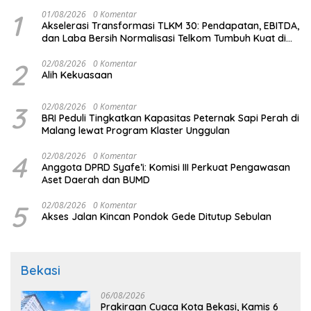
1
01/08/2026
0 Komentar
Akselerasi Transformasi TLKM 30: Pendapatan, EBITDA,
dan Laba Bersih Normalisasi Telkom Tumbuh Kuat di
Paruh Pertama 2026
2
02/08/2026
0 Komentar
Alih Kekuasaan
3
02/08/2026
0 Komentar
BRI Peduli Tingkatkan Kapasitas Peternak Sapi Perah di
Malang lewat Program Klaster Unggulan
4
02/08/2026
0 Komentar
Anggota DPRD Syafe’i: Komisi III Perkuat Pengawasan
Aset Daerah dan BUMD
5
02/08/2026
0 Komentar
Akses Jalan Kincan Pondok Gede Ditutup Sebulan
Bekasi
06/08/2026
Prakiraan Cuaca Kota Bekasi, Kamis 6