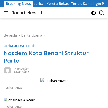
Langsung
ereta Bekasi Timur: Kami Ingin Perbaikan Sistem Keselamatan
Breaking News
ke
Radarbekasi.id
konten
Berita
Bekasi
Nomor
Satu
Beranda
Berita Utama
Berita Utama
,
Politik
Nasdem Kota Benahi Struktur
Partai
Denis Arfian
14/04/2021
Rosihan Anwar
Rosihan Anwar