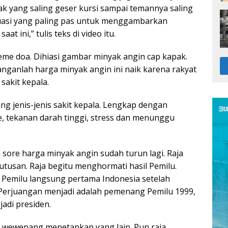
ak yang saling geser kursi sampai temannya saling
ituasi yang paling pas untuk menggambarkan
aat ini,” tulis teks di video itu.
eme doa. Dihiasi gambar minyak angin cap kapak.
 janganlah harga minyak angin ini naik karena rakyat
 sakit kepala.
ng jenis-jenis sakit kepala. Lengkap dengan
, tekanan darah tinggi, stress dan menunggu
 sore harga minyak angin sudah turun lagi. Raja
usan. Raja begitu menghormati hasil Pemilu.
i Pemilu langsung pertama Indonesia setelah
-Perjuangan menjadi adalah pemenang Pemilu 1999,
jadi presiden.
ewenang menetapkan yang lain. Pun raja