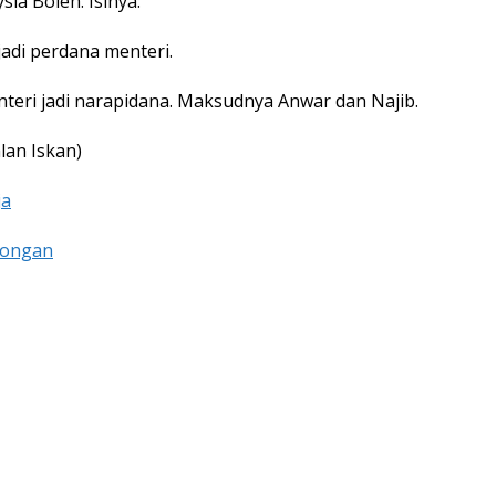
sia Boleh. Isinya:
adi perdana menteri.
eri jadi narapidana. Maksudnya Anwar dan Najib.
lan Iskan)
ja
longan