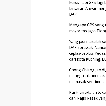
kursi. Tapi GPS lagi
lantaran Anwar menj
DAP.
Mengapa GPS yang m
mayoritas juga Tion
Yang jadi masalah s
DAP Serawak. Namany
ceplas-ceplos. Peda
dari kota Kuching. L
Chong Chieng Jen dig
menggasak, memarah
memasak sentimen se
Kui Hian adalah to
dan Najib Razak yang