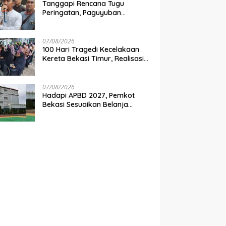
Tanggapi Rencana Tugu
Peringatan, Paguyuban
Keluarga Korban Kereta
Bekasi Timur: Kami Ingin
Perbaikan Sistem Keselamatan
07/08/2026
Lebih Dulu
100 Hari Tragedi Kecelakaan
Kereta Bekasi Timur, Realisasi
Santunan Gubernur Jabar
Belum Merata
07/08/2026
Hadapi APBD 2027, Pemkot
Bekasi Sesuaikan Belanja
Perangkat Daerah