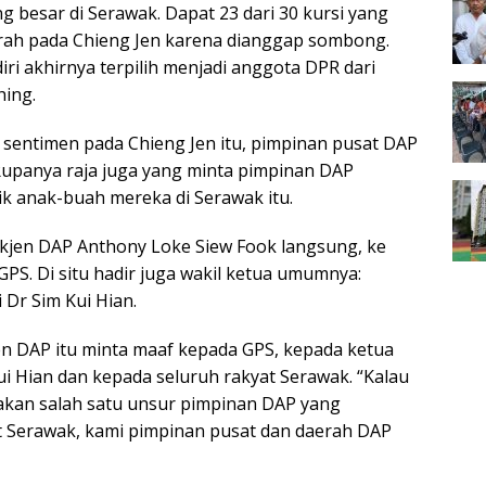
 besar di Serawak. Dapat 23 dari 30 kursi yang
rah pada Chieng Jen karena dianggap sombong.
iri akhirnya terpilih menjadi anggota DPR dari
hing.
 sentimen pada Chieng Jen itu, pimpinan pusat DAP
Rupanya raja juga yang minta pimpinan DAP
ik anak-buah mereka di Serawak itu.
Sekjen DAP Anthony Loke Siew Fook langsung, ke
S. Di situ hadir juga wakil ketua umumnya:
 Dr Sim Kui Hian.
en DAP itu minta maaf kepada GPS, kepada ketua
 Hian dan kepada seluruh rakyat Serawak. “Kalau
akan salah satu unsur pimpinan DAP yang
at Serawak, kami pimpinan pusat dan daerah DAP