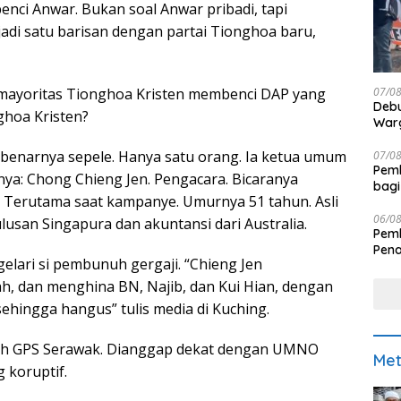
 benci Anwar. Bukan soal Anwar pribadi, tapi
adi satu barisan dengan partai Tionghoa baru,
07/0
ayoritas Tionghoa Kristen membenci DAP yang
Debu
ghoa Kristen?
Warg
ebenarnya sepele. Hanya satu orang. Ia ketua umum
07/0
Pemk
a: Chong Chieng Jen. Pengacara. Bicaranya
bagi
s. Terutama saat kampanye. Umurnya 51 tahun. Asli
06/0
ulusan Singapura dan akuntansi dari Australia.
Pemk
Pen
elari si pembunuh gergaji. “Chieng Jen
, dan menghina BN, Najib, dan Kui Hian, dengan
hingga hangus” tulis media di Kuching.
koh GPS Serawak. Dianggap dekat dengan UMNO
Met
 koruptif.