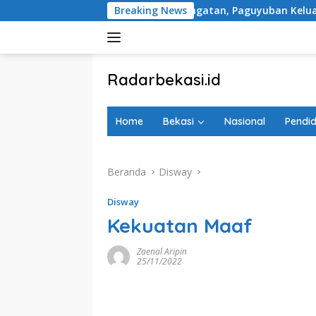
Langsung
Rencana Tugu Peringatan, Paguyuban Keluarga Korban Kereta B
Breaking News
ke
konten
tutup
Radarbekasi.id
Berita
Bekasi
Home
Bekasi
Nasional
Pendid
Nomor
Satu
Beranda
Disway
Disway
Kekuatan Maaf
Zaenal Aripin
25/11/2022