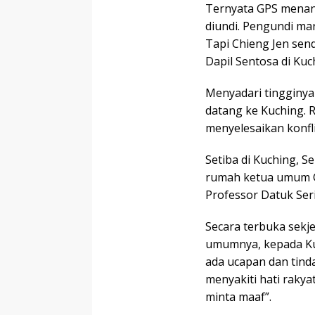
Ternyata GPS menang
diundi. Pengundi ma
Tapi Chieng Jen send
Dapil Sentosa di Kuc
Menyadari tingginya
datang ke Kuching. 
menyelesaikan konfl
Setiba di Kuching, 
rumah ketua umum GP
Professor Datuk Seri
Secara terbuka sekj
umumnya, kepada Kui
ada ucapan dan tind
menyakiti hati raky
minta maaf”.