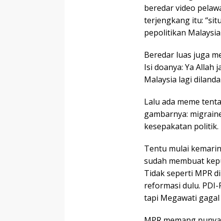
beredar video pelaw
terjengkang itu: “s
pepolitikan Malaysia s
Beredar luas juga m
Isi doanya: Ya Allah
Malaysia lagi dilanda
Lalu ada meme tenta
gambarnya: migraine
kesepakatan politik.
Tentu mulai kemarin
sudah membuat keput
Tidak seperti MPR d
reformasi dulu. PDI
tapi Megawati gagal 
MPR memang punya w