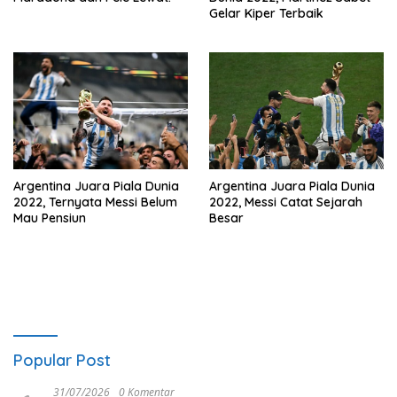
Gelar Kiper Terbaik
Argentina Juara Piala Dunia
Argentina Juara Piala Dunia
2022, Ternyata Messi Belum
2022, Messi Catat Sejarah
Mau Pensiun
Besar
Popular Post
31/07/2026
0 Komentar