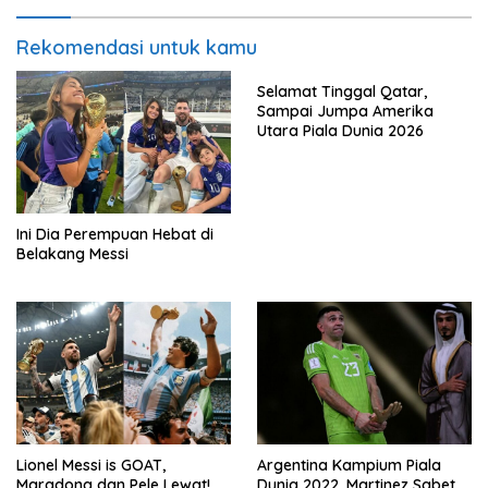
Rekomendasi untuk kamu
Selamat Tinggal Qatar,
Sampai Jumpa Amerika
Utara Piala Dunia 2026
Ini Dia Perempuan Hebat di
Belakang Messi
Lionel Messi is GOAT,
Argentina Kampium Piala
Maradona dan Pele Lewat!
Dunia 2022, Martinez Sabet