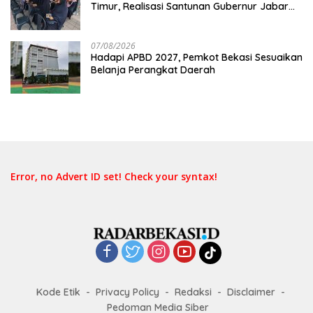
Timur, Realisasi Santunan Gubernur Jabar
Belum Merata
07/08/2026
Hadapi APBD 2027, Pemkot Bekasi Sesuaikan
Belanja Perangkat Daerah
Error, no Advert ID set! Check your syntax!
Kode Etik
Privacy Policy
Redaksi
Disclaimer
Pedoman Media Siber