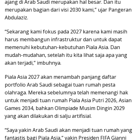
ajang di Arab Saudi merupakan hal besar. Dan itu
merupakan bagian dari visi 2030 kami,” ujar Pangeran
Abdulaziz.
“Sekarang kami fokus pada 2027 karena kami masih
harus membangun infrastruktur dan untuk dapat
memenuhi kebutuhan-kebutuhan Piala Asia. Dan
mudah-mudahan, setelah itu kita lihat saja apa yang
akan terjadi,” imbuhnya.
Piala Asia 2027 akan menambah panjang daftar
portfolio Arab Saudi sebagai tuan rumah pesta
olahraga. Mereka sebelumnya telah memenangi hak
untuk menjadi tuan rumah Piala Asia Putri 2026, Asian
Games 2034, bahkan Olimpiade Musim Dingin 2029
yang akan dilakukan di salju artifisial.
“Saya yakin Arab Saudi akan menjadi tuan rumah yang
fantastis bagi Piala Asia,” yakin Presiden FIFA Gianni