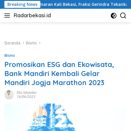
Langsung
ali Bekasi, Fraksi Gerindra Tekankan Penanganan Serius
Breaking News
ke
Radarbekasi.id
konten
Berita
Bekasi
Nomor
Satu
Beranda
Bisnis
Bisnis
Promosikan ESG dan Ekowisata,
Bank Mandiri Kembali Gelar
Mandiri Jogja Marathon 2023
Eko Iskandar
16/06/2023