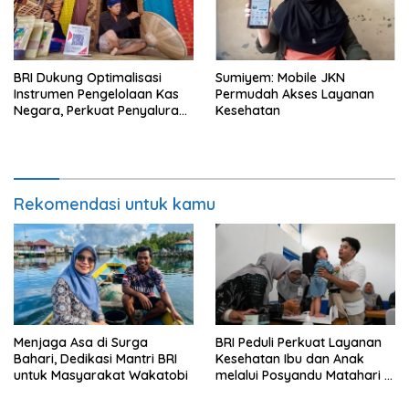
BRI Dukung Optimalisasi
Sumiyem: Mobile JKN
Instrumen Pengelolaan Kas
Permudah Akses Layanan
Negara, Perkuat Penyaluran
Kesehatan
Kredit Berkualitas untuk
Mendorong Sektor Riil
Rekomendasi untuk kamu
Menjaga Asa di Surga
BRI Peduli Perkuat Layanan
Bahari, Dedikasi Mantri BRI
Kesehatan Ibu dan Anak
untuk Masyarakat Wakatobi
melalui Posyandu Matahari di
Desa Brilian Hargobinangun
Sleman