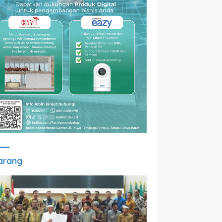
arang