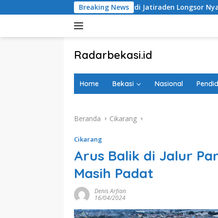
Langsung
l
Tebing di Jatiraden Longsor Nyaris Tutup Akses Jalan
Breaking News
ke
konten
tutup
Radarbekasi.id
Berita
Bekasi
Home
Bekasi
Nasional
Pendid
Nomor
Satu
Beranda
Cikarang
Cikarang
Arus Balik di Jalur P
Masih Padat
Denis Arfian
16/04/2024