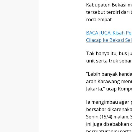
Kabupaten Bekasi mel
tersebut terdiri dar
roda empat.
BACA JUGA: Kisah Pe
Cilacap ke Bekasi Se
Tak hanya itu, bus j
unit serta truk seba
“Lebih banyak kenda
arah Karawang menuj
Jakarta,” ucap Komp
Ia mengimbau agar p
bersabar dikarenaka
Senin (15/4) malam. S
ini juga disebabkan
bersilaturahmi serta