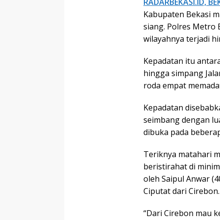
RADARBEKASI.ID, BE
Kabupaten Bekasi ma
siang. Polres Metro
wilayahnya terjadi h
Kepadatan itu antara
hingga simpang Jala
roda empat memadati
Kepadatan disebabk
seimbang dengan luas
dibuka pada beberapa
Teriknya matahari 
beristirahat di mini
oleh Saipul Anwar (
Ciputat dari Cirebon.
“Dari Cirebon mau k