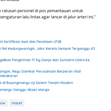
n ratusan personel di pos pemantauan untuk
aturan lalu lintas agar lancar di jalur arteri ini,”
 Sertifikasi Aset dan Penataan LP2B
di Rel Kedungwaringin, Jalur Kereta Sempat Terganggu 63
agalkan Pengiriman 17 Kg Ganja dari Sumatra Utara ke
tangan, Regu Damkar Perusahaan Berperan Vital
 Kebakaran
i di Bojongmangu Uji Sistem Tanam Modern
ngmangu Ganggu Akses Warga
low
macet