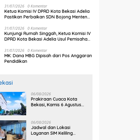
Pengawasan Wajib Pajak
31/07/2026
0 Komentar
Ketua Komisi IV DPRD Kota Bekasi Adelia
Pastikan Perbaikan SDN Bojong Menteng
III Segera Dilakukan
31/07/2026
0 Komentar
Kunjungi Rumah Singgah, Ketua Komisi IV
DPRD Kota Bekasi Adelia Usul Pemisahan
Penghuni Anak dan Dewasa
31/07/2026
0 Komentar
MK: Dana MBG Dipisah dari Pos Anggaran
Pendidikan
ekasi
06/08/2026
Prakiraan Cuaca Kota
Bekasi, Kamis 6 Agustus
2026, BMKG: Diprediksi
Cerah Terik
06/08/2026
Jadwal dan Lokasi
Layanan SIM Keliling
Bekasi Kamis 6 Agustus