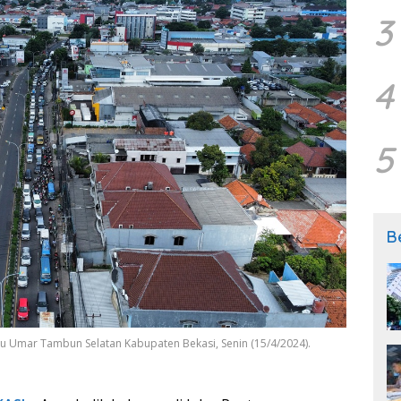
3
4
5
B
u Umar Tambun Selatan Kabupaten Bekasi, Senin (15/4/2024).