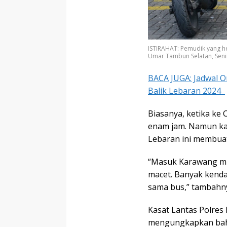
ISTIRAHAT: Pemudik yang he
Umar Tambun Selatan, Seni
BACA JUGA: Jadwal O
Balik Lebaran 2024
Biasanya, ketika ke
enam jam. Namun ka
Lebaran ini membuatn
“Masuk Karawang mu
macet. Banyak kendar
sama bus,” tambahn
Kasat Lantas Polres
mengungkapkan bahw