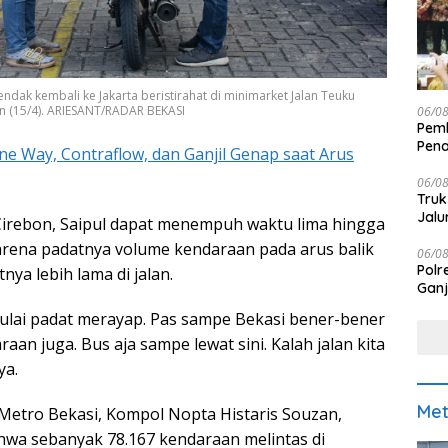
ndak kembali ke Jakarta beristirahat di minimarket Jalan Teuku
n (15/4). ARIESANT/RADAR BEKASI
06/0
Pemk
Pen
ne Way, Contraflow, dan Ganjil Genap saat Arus
06/0
Truk
Jalu
 Cirebon, Saipul dapat menempuh waktu lima hingga
rena padatnya volume kendaraan pada arus balik
06/0
Polr
ya lebih lama di jalan.
Ganj
lai padat merayap. Pas sampe Bekasi bener-bener
aan juga. Bus aja sampe lewat sini. Kalah jalan kita
ya.
Met
 Metro Bekasi, Kompol Nopta Histaris Souzan,
a sebanyak 78.167 kendaraan melintas di