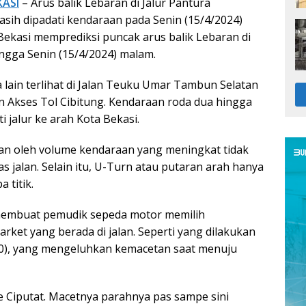
KASI
– Arus balik Lebaran di Jalur Pantura
sih dipadati kendaraan pada Senin (15/4/2024)
 Bekasi memprediksi puncak arus balik Lebaran di
ingga Senin (15/4/2024) malam.
 lain terlihat di Jalan Teuku Umar Tambun Selatan
n Akses Tol Cibitung. Kendaraan roda dua hingga
 jalur ke arah Kota Bekasi.
an oleh volume kendaraan yang meningkat tidak
 jalan. Selain itu, U-Turn atau putaran arah hanya
 titik.
membuat pemudik sepeda motor memilih
market yang berada di jalan. Seperti yang dilakukan
40), yang mengeluhkan kemacetan saat menuju
e Ciputat. Macetnya parahnya pas sampe sini