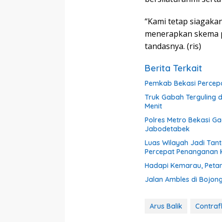
“Kami tetap siagaka
menerapkan skema peng
tandasnya. (ris)
Berita Terkait
Pemkab Bekasi Percepat
Truk Gabah Terguling 
Menit
Polres Metro Bekasi G
Jabodetabek
Luas Wilayah Jadi Tan
Percepat Penanganan
Hadapi Kemarau, Petan
Jalan Ambles di Bojo
Arus Balik
Contraf