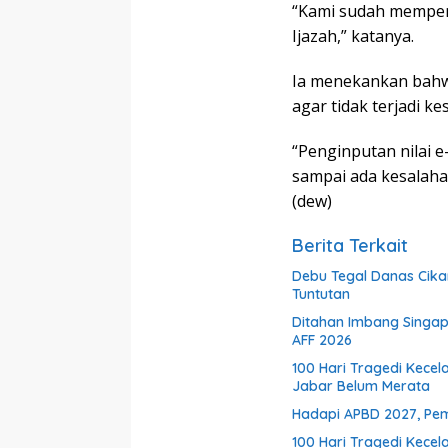
“Kami sudah mempers
Ijazah,” katanya.
Ia menekankan bahw
agar tidak terjadi k
“Penginputan nilai e
sampai ada kesalaha
(dew)
Berita Terkait
Debu Tegal Danas Cika
Tuntutan
Ditahan Imbang Singapu
AFF 2026
100 Hari Tragedi Kecel
Jabar Belum Merata
Hadapi APBD 2027, Pem
100 Hari Tragedi Kece