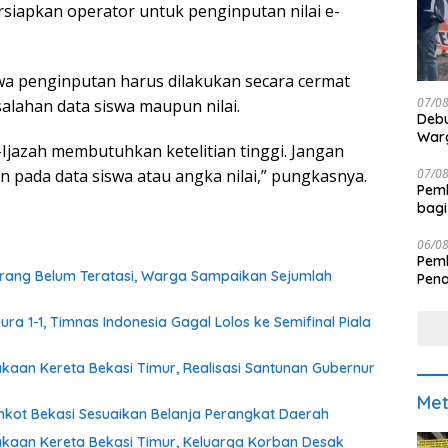
iapkan operator untuk penginputan nilai e-
a penginputan harus dilakukan secara cermat
07/0
esalahan data siswa maupun nilai.
Debu
Warg
-Ijazah membutuhkan ketelitian tinggi. Jangan
07/0
n pada data siswa atau angka nilai,” pungkasnya.
Pemk
bagi
06/0
Pemk
rang Belum Teratasi, Warga Sampaikan Sejumlah
Pen
ra 1-1, Timnas Indonesia Gagal Lolos ke Semifinal Piala
akaan Kereta Bekasi Timur, Realisasi Santunan Gubernur
Met
kot Bekasi Sesuaikan Belanja Perangkat Daerah
lakaan Kereta Bekasi Timur, Keluarga Korban Desak