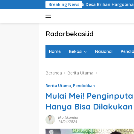
Langsung
andu Matahari di Desa Brilian Hargobinangun Sleman
Breaking News
S
ke
konten
tutup
Radarbekasi.id
Berita
Bekasi
Home
Bekasi
Nasional
Pendid
Nomor
Satu
Beranda
Berita Utama
Berita Utama
,
Pendidikan
Mulai Mei! Penginputan
Hanya Bisa Dilakukan
Eko Iskandar
15/04/2025