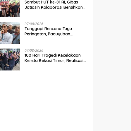
Sambut HUT ke-81 RI, Gibas
Jatiasih Kolaborasi Bersihkan
Lingkungan Bersama Pemkot
Bekasi
07/08/2026
Tanggapi Rencana Tugu
Peringatan, Paguyuban
Keluarga Korban Kereta
Bekasi Timur: Kami Ingin
Perbaikan Sistem Keselamatan
07/08/2026
Lebih Dulu
100 Hari Tragedi Kecelakaan
Kereta Bekasi Timur, Realisasi
Santunan Gubernur Jabar
Belum Merata