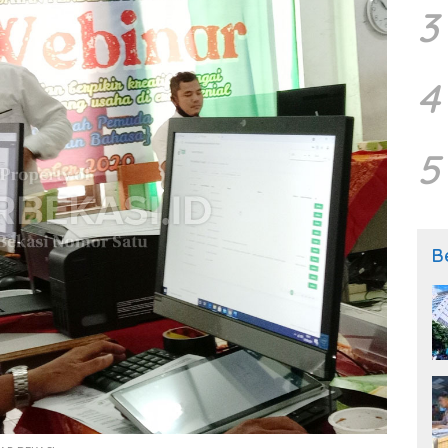
3
4
5
B