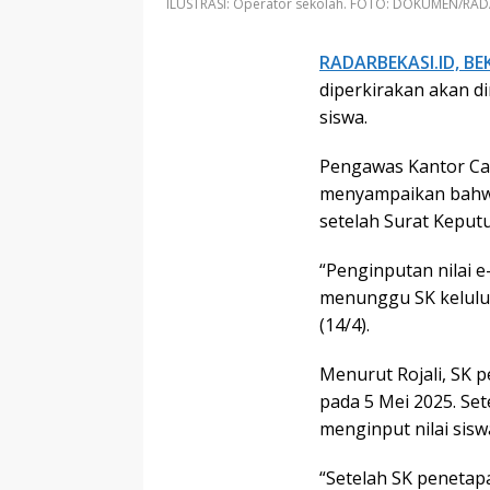
ILUSTRASI: Operator sekolah. FOTO: DOKUMEN/RAD
RADARBEKASI.ID, BE
diperkirakan akan d
siswa.
Pengawas Kantor Caba
menyampaikan bahwa 
setelah Surat Keputu
“Penginputan nilai e
menunggu SK kelulus
(14/4).
Menurut Rojali, SK 
pada 5 Mei 2025. Set
menginput nilai sisw
“Setelah SK penetapa