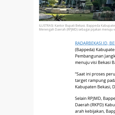
ILUSTRASI: Kantor Bupati Bekasi. Bappeda Kabupa
Menengah Daerah (RPJMD) sebagai pijakan menuju vis
RADARBEKASI.ID, BE
(Bappeda) Kabupate
Pembangunan Jangka
menuju visi Bekasi B
“Saat ini proses pe
target rampung pada
Kabupaten Bekasi, Di
Selain RPJMD, Bapp
Daerah (RKPD) Kabu
arah kebijakan, Ba