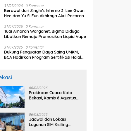
Oknum Petugas Dishub
31/07/2026
0 Komentar
Berawal dari Single’s Inferno 3, Lee Gwan
Hee dan Yu Si Eun Akhirnya Akui Pacaran
31/07/2026
0 Komentar
Tuai Amarah Warganet, Bigmo Diduga
Libatkan Remaja Promosikan Liquid Vape
31/07/2026
0 Komentar
Dukung Penguatan Daya Saing UMKM,
BCA Hadirkan Program Sertifikasi Halal
dan Pelatihan Usaha di KCU Tanjung Priok
ekasi
06/08/2026
Prakiraan Cuaca Kota
Bekasi, Kamis 6 Agustus
2026, BMKG: Diprediksi
Cerah Terik
06/08/2026
Jadwal dan Lokasi
Layanan SIM Keliling
Bekasi Kamis 6 Agustus