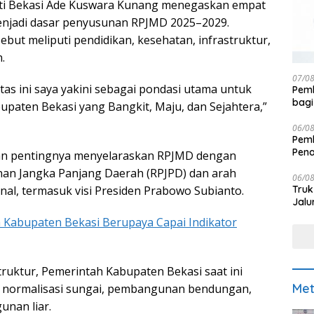
ati Bekasi Ade Kuswara Kunang menegaskan empat
menjadi dasar penyusunan RPJMD 2025–2029.
but meliputi pendidikan, kesehatan, infrastruktur,
.
07/0
tas ini saya yakini sebagai pondasi utama untuk
Pemk
bagi
upaten Bekasi yang Bangkit, Maju, dan Sejahtera,”
06/0
Pemk
Pen
n pentingnya menyelaraskan RPJMD dengan
n Jangka Panjang Daerah (RPJPD) dan arah
06/0
Truk
l, termasuk visi Presiden Prabowo Subianto.
Jalu
 Kabupaten Bekasi Berupaya Capai Indikator
truktur, Pemerintah Kabupaten Bekasi saat ini
Met
 normalisasi sungai, pembangunan bendungan,
unan liar.