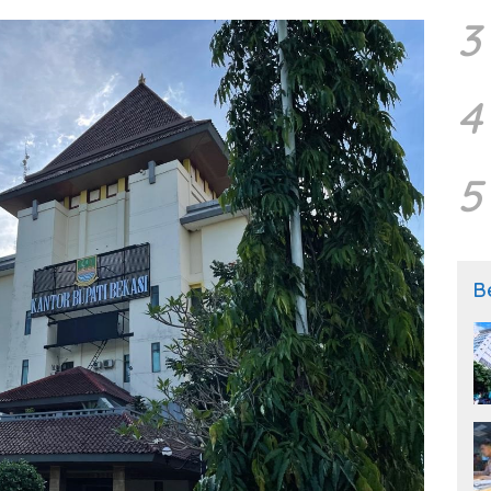
3
4
5
B