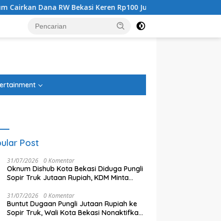
asi Keren Rp100 Juta
Taklukkan Persib Bandung di Adu 
tutup
ertainment
ular Post
31/07/2026
0 Komentar
Oknum Dishub Kota Bekasi Diduga Pungli
Sopir Truk Jutaan Rupiah, KDM Minta
Pelaku Dipecat
31/07/2026
0 Komentar
Buntut Dugaan Pungli Jutaan Rupiah ke
Sopir Truk, Wali Kota Bekasi Nonaktifkan