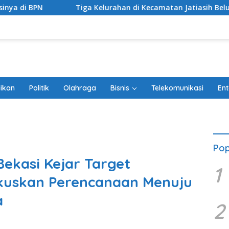
ga Kelurahan di Kecamatan Jatiasih Belum Cairkan Dana RW Bek
ikan
Politik
Olahraga
Bisnis
Telekomunikasi
Ent
Pop
ekasi Kejar Target
1
kuskan Perencanaan Menuju
a
2