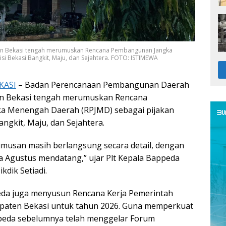
ten Bekasi tengah merumuskan Rencana Pembangunan Jangka
i Bekasi Bangkit, Maju, dan Sejahtera. FOTO: ISTIMEWA
KASI
– Badan Perencanaan Pembangunan Daerah
n Bekasi tengah merumuskan Rencana
 Menengah Daerah (RPJMD) sebagai pijakan
angkit, Maju, dan Sejahtera.
rumusan masih berlangsung secara detail, dengan
 Agustus mendatang,” ujar Plt Kepala Bappeda
kdik Setiadi.
eda juga menyusun Rencana Kerja Pemerintah
paten Bekasi untuk tahun 2026. Guna memperkuat
ppeda sebelumnya telah menggelar Forum