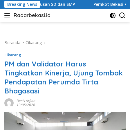
Langsung
Lulusan SD dan SMP
Breaking News
Pemkot Bekasi Percepat Transformas
ke
Radarbekasi.id
konten
Berita
Bekasi
Nomor
Satu
Beranda
Cikarang
Cikarang
PM dan Validator Harus
Tingkatkan Kinerja, Ujung Tombak
Pendapatan Perumda Tirta
Bhagasasi
Denis Arfian
13/05/2026