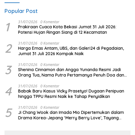
Popular Post
1
31/07/2026
0 Komentar
Prakiraan Cuaca Kota Bekasi Jumat 31 Juli 2026:
Potensi Hujan Ringan Siang di 12 Kecamatan
2
31/07/2026
0 Komentar
Harga Emas Antam, UBS, dan Galeri24 di Pegadaian,
Jumat 31 Juli 2026 Kompak Naik
3
31/07/2026
0 Komentar
Shenina Cinnamon dan Angga Yunanda Resmi Jadi
Orang Tua, Nama Putra Pertamanya Penuh Doa dan
Makna
4
31/07/2026
0 Komentar
Babak Baru Kasus Vicky Prasetyo! Dugaan Penipuan
hingga TPPU Resmi Naik ke Tahap Penyidikan
5
31/07/2026
0 Komentar
Ji Chang Wook dan Imada Mio Dipertemukan dalam
Drama Korea-Jepang ‘Merry Berry Love’, Tayang
Perdana Oktober 2026