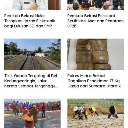
Pemkab Bekasi Mulai
Pemkab Bekasi Percepat
Terapkan Ijazah Elektronik
Sertifikasi Aset dan Penataan
bagi Lulusan SD dan SMP
LP2B
Truk Gabah Terguling di Rel
Polres Metro Bekasi
Kedungwaringin, Jalur
Gagalkan Pengiriman 17 Kg
Kereta Sempat Terganggu
Ganja dari Sumatra Utara ke
63 Menit
Jabodetabek