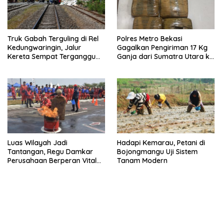
Truk Gabah Terguling di Rel
Polres Metro Bekasi
Kedungwaringin, Jalur
Gagalkan Pengiriman 17 Kg
Kereta Sempat Terganggu
Ganja dari Sumatra Utara ke
63 Menit
Jabodetabek
Luas Wilayah Jadi
Hadapi Kemarau, Petani di
Tantangan, Regu Damkar
Bojongmangu Uji Sistem
Perusahaan Berperan Vital
Tanam Modern
Percepat Penanganan
Kebakaran