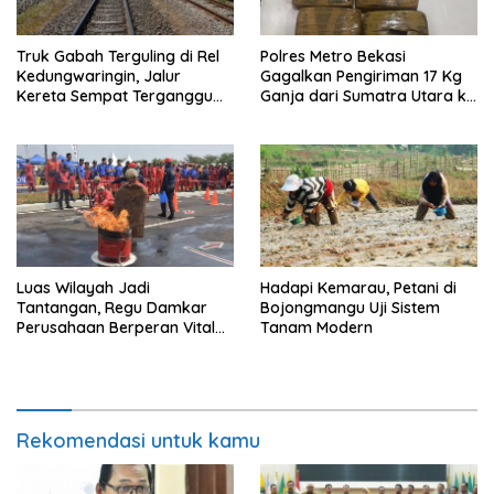
Truk Gabah Terguling di Rel
Polres Metro Bekasi
Kedungwaringin, Jalur
Gagalkan Pengiriman 17 Kg
Kereta Sempat Terganggu
Ganja dari Sumatra Utara ke
63 Menit
Jabodetabek
Luas Wilayah Jadi
Hadapi Kemarau, Petani di
Tantangan, Regu Damkar
Bojongmangu Uji Sistem
Perusahaan Berperan Vital
Tanam Modern
Percepat Penanganan
Kebakaran
Rekomendasi untuk kamu