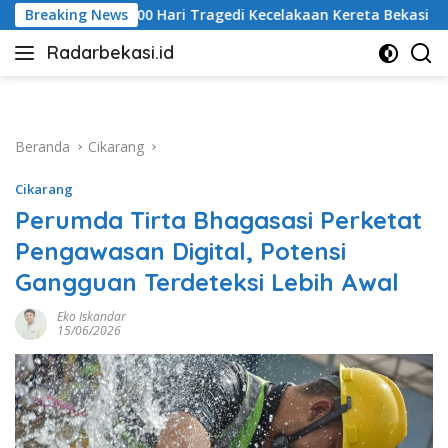
Langsung
edi Kecelakaan Kereta Bekasi Timur, Keluarga Korban Gelar Do
Breaking News
ke
Radarbekasi.id
konten
Berita
Bekasi
Nomor
Satu
Beranda
Cikarang
Cikarang
Perumda Tirta Bhagasasi Perketat
Pengawasan Digital, Potensi
Gangguan Terdeteksi Lebih Awal
Eko Iskandar
15/06/2026