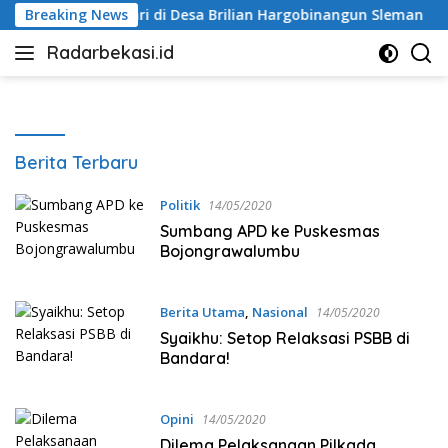
Langsung
andu Matahari di Desa Brilian Hargobinangun Sleman
Breaking News
Sh
ke
Radarbekasi.id
konten
Berita
Bekasi
Nomor
Satu
Radarbekasi.id
Berita Terbaru
Politik
14/05/2020
Sumbang APD ke Puskesmas
Bojongrawalumbu
Berita Utama
,
Nasional
14/05/2020
Syaikhu: Setop Relaksasi PSBB di
Bandara!
Opini
14/05/2020
Dilema Pelaksanaan Pilkada