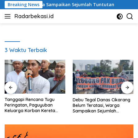
Langsung
atasi, Warga Sampaikan Sejumlah Tuntutan
Breaking News
Ketua DPR
ke
Radarbekasi.id
konten
Berita
Bekasi
Nomor
Satu
3 Waktu Terbaik
Tanggapi Rencana Tugu
Debu Tegal Danas Cikarang
Peringatan, Paguyuban
Belum Teratasi, Warga
Keluarga Korban Kereta
Sampaikan Sejumlah
Bekasi Timur: Kami Ingin
Tuntutan
Perbaikan Sistem
Keselamatan Lebih Dulu