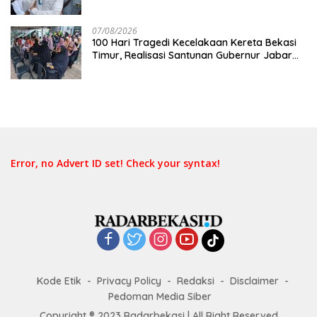
Timur: Kami Ingin Perbaikan Sistem
Keselamatan Lebih Dulu
07/08/2026
100 Hari Tragedi Kecelakaan Kereta Bekasi
Timur, Realisasi Santunan Gubernur Jabar
Belum Merata
Error, no Advert ID set! Check your syntax!
Kode Etik
Privacy Policy
Redaksi
Disclaimer
Pedoman Media Siber
Copyright ® 2023 Radarbekasi | All Right Reserved