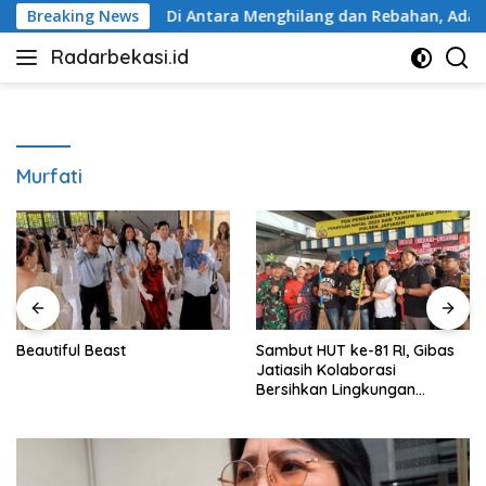
Langsung
Bekasi
Breaking News
Di Antara Menghilang dan Rebahan, Ada Manusi
ke
Radarbekasi.id
konten
Berita
Bekasi
Nomor
Satu
Murfati
Beautiful Beast
Sambut HUT ke-81 RI, Gibas
Jatiasih Kolaborasi
Bersihkan Lingkungan
Bersama Pemkot Bekasi