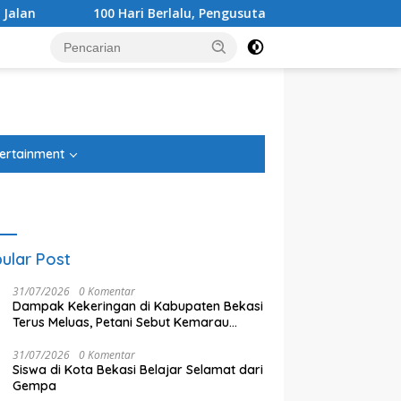
100 Hari Berlalu, Pengusutan Tragedi Stasiun Bekasi Timur
tutup
ertainment
ular Post
31/07/2026
0 Komentar
Dampak Kekeringan di Kabupaten Bekasi
Terus Meluas, Petani Sebut Kemarau
Tahun Ini Lebih Parah
31/07/2026
0 Komentar
Siswa di Kota Bekasi Belajar Selamat dari
ari Berlalu, Pengusutan
Anggota DPRD Kota Bekasi
S
Gempa
di Stasiun Bekasi Timur
Suryo Harjo Nilai Regulasi
H