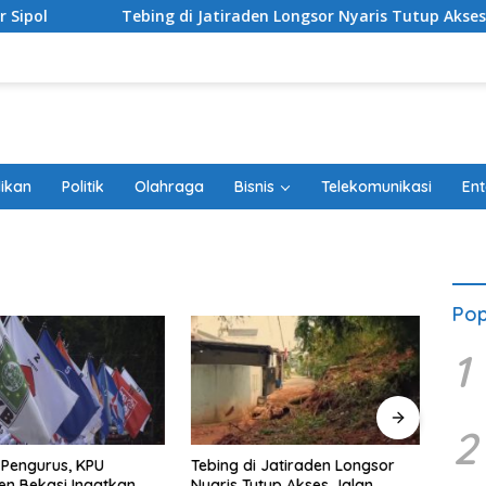
Tebing di Jatiraden Longsor Nyaris Tutup Akses Jalan
ikan
Politik
Olahraga
Bisnis
Telekomunikasi
Ent
Pop
1
2
Pengurus, KPU
Tebing di Jatiraden Longsor
100 H
n Bekasi Ingatkan
Nyaris Tutup Akses Jalan
Trage