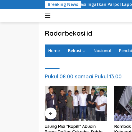
Langsung
gurus, KPU Kabupaten Bekasi Ingatkan Parpol Lapor Sipol
Breaking News
ke
konten
tutup
Radarbekasi.id
Berita
Bekasi
Home
Bekasi
Nasional
Pendid
Nomor
Satu
Pukul 08.00 sampai Pukul 13.00
plin Lima Oknum
Usung Misi ”Rapih” Abudin
Rombak 
 Bekasi Terduga
Resmi Daftar Cakades Satria
Kabupate