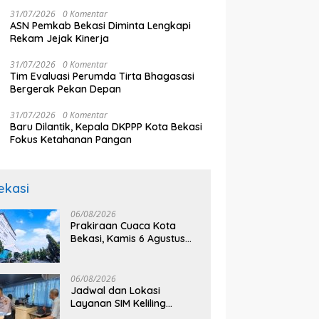
m Tuntas
Perilaku Seksual Berisiko
L
31/07/2026
0 Komentar
Penting Lindungi Kelompok
ASN Pemkab Bekasi Diminta Lengkapi
Rentan
Rekam Jejak Kinerja
31/07/2026
0 Komentar
Tim Evaluasi Perumda Tirta Bhagasasi
Bergerak Pekan Depan
31/07/2026
0 Komentar
Baru Dilantik, Kepala DKPPP Kota Bekasi
Fokus Ketahanan Pangan
ekasi
06/08/2026
Prakiraan Cuaca Kota
Bekasi, Kamis 6 Agustus
2026, BMKG: Diprediksi
Cerah Terik
06/08/2026
Jadwal dan Lokasi
Layanan SIM Keliling
Bekasi Kamis 6 Agustus