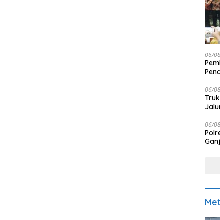
06/0
Pemk
Pen
06/0
Truk
Jalu
06/0
Polr
Ganj
Met