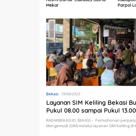
lar Pekan Depan
Mekar
Parpol L
Bekasi
19/06/2025
Layanan SIM Keliling Bekasi B
Pukul 08.00 sampai Pukul 13.00
RADARBEKASI.ID, BEKASI – Permohonan perpanja
Mengemudi (SIM) melalui layanan SIM Keliling di