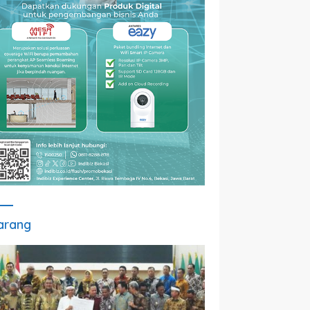
arang