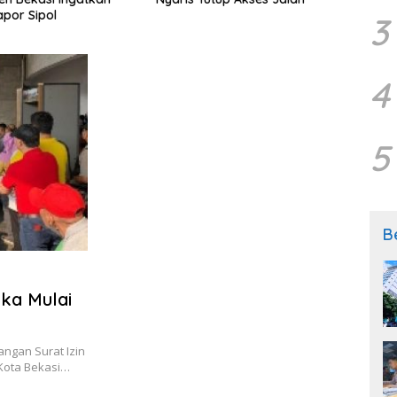
apor Sipol
Belu
3
4
5
B
uka Mulai
ngan Surat Izin
 Kota Bekasi…