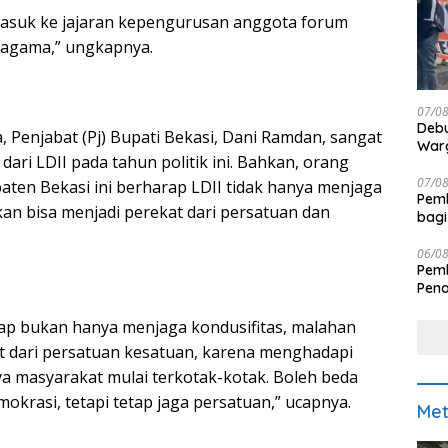
masuk ke jajaran kepengurusan anggota forum
agama,” ungkapnya.
07/0
Debu
 Penjabat (Pj) Bupati Bekasi, Dani Ramdan, sangat
Warg
dari LDII pada tahun politik ini. Bahkan, orang
07/0
aten Bekasi ini berharap LDII tidak hanya menjaga
Pemk
kan bisa menjadi perekat dari persatuan dan
bagi
06/0
Pemk
Pen
ap bukan hanya menjaga kondusifitas, malahan
kat dari persatuan kesatuan, karena menghadapi
ya masyarakat mulai terkotak-kotak. Boleh beda
emokrasi, tetapi tetap jaga persatuan,” ucapnya.
Met