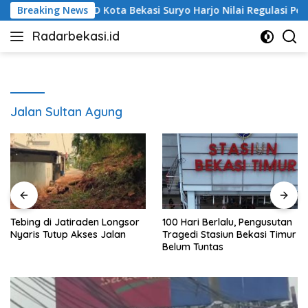
Langsung
nggota DPRD Kota Bekasi Suryo Harjo Nilai Regulasi Perilaku S
Breaking News
ke
Radarbekasi.id
konten
Berita
Bekasi
Nomor
Satu
Jalan Sultan Agung
Tebing di Jatiraden Longsor
100 Hari Berlalu, Pengusutan
Nyaris Tutup Akses Jalan
Tragedi Stasiun Bekasi Timur
Belum Tuntas