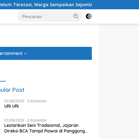
si, Warga Sampaikan Sejumlah Tuntutan
Ketua DPRD Ko
tutup
ertainment
ular Post
01/08/2026
0 Komentar
URI URI
01/08/2026
0 Komentar
Lestarikan Seni Tradisional, Jajaran
Direksi BCA Tampil Piawai di Panggung
 DPRD Kota Bekasi Sardi
Ditahan Imbang Singapura 1-1,
A
Ketoprak Financial 2026
i: Efisiensi Anggaran
Timnas Indonesia Gagal Lolos
Y