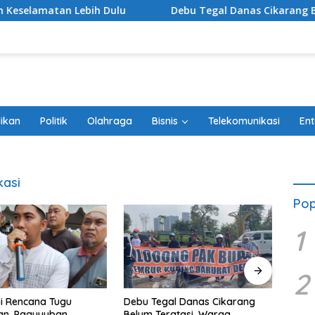
 Lebih Dulu
Debu Tegal Danas Cikarang Belum Terata
ikan
Politik
Olahraga
Bisnis
Telekomunikasi
Ent
kasi
Pop
1
2
i Rencana Tugu
Ketua
Debu Tegal Danas Cikarang
an, Paguyuban
Efend
Belum Teratasi, Warga