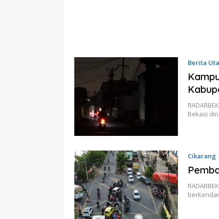
Berita Ut
Kampu
Kabupa
RADARBEKA
Bekasi din
Cikarang
Pemba
RADARBEKA
berkendar