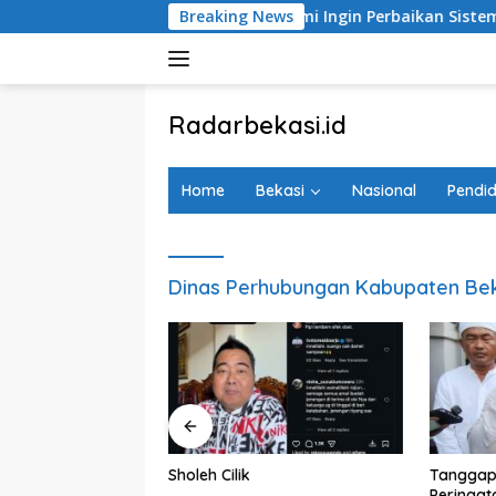
Langsung
ereta Bekasi Timur: Kami Ingin Perbaikan Sistem Keselamatan
Breaking News
ke
konten
tutup
Radarbekasi.id
Berita
Bekasi
Home
Bekasi
Nasional
Pendid
Nomor
Satu
Dinas Perhubungan Kabupaten Be
D 2027, Pemkot
Sholeh Cilik
Tanggap
aikan Belanja
Peringat