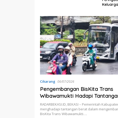
Daerah
Keluarga
Bekasi T
Perbaika
Lebih Du
Cikarang
06/07/2026
Pengembangan BisKita Trans
Wibawamukti Hadapi Tantanga
Mengubah Kebiasaan Masyara
RADARBEKASI.ID, BEKASI – Pemerintah Kabupate
menghadapi tantangan berat dalam mengemba
BisKita Trans Wibawamukti….