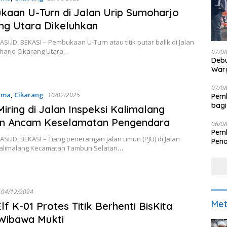
aan U-Turn di Jalan Urip Sumoharjo
ng Utara Dikeluhkan
I.ID, BEKASI – Pembukaan U-Turn atau titik putar balik di Jalan
harjo Cikarang Utara…
07/0
Debu
Warg
07/0
ama
,
Cikarang
10/02/2025
Pemk
bagi
Miring di Jalan Inspeksi Kalimalang
n Ancam Keselamatan Pengendara
06/0
Pemk
I.ID, BEKASI – Tiang penerangan jalan umun (PJU) di Jalan
Pen
Kalimalang Kecamatan Tambun Selatan…
04/12/2024
Met
Elf K-01 Protes Titik Berhenti BisKita
Wibawa Mukti