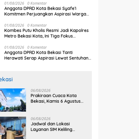
01/08/2026
0 Komentar
an Ganggu Pelayanan
ke Semifinal Piala AFF 2026
U
Anggota DPRD Kota Bekasi Syafe’i
k
Ka
Komitmen Perjuangkan Aspirasi Warga
Secara Bertahap
01/08/2026
0 Komentar
Kombes Putu Kholis Resmi Jadi Kapolres
Metro Bekasi Kota, Ini Tiga Fokus
Utamanya
01/08/2026
0 Komentar
Anggota DPRD Kota Bekasi Tanti
Herawati Serap Aspirasi Lewat Sentuhan
Budaya Lokal
ekasi
06/08/2026
Prakiraan Cuaca Kota
Bekasi, Kamis 6 Agustus
2026, BMKG: Diprediksi
Cerah Terik
06/08/2026
Jadwal dan Lokasi
Layanan SIM Keliling
Bekasi Kamis 6 Agustus