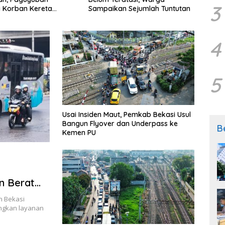
3
 Korban Kereta
Jang
Sampaikan Sejumlah Tuntutan
imur: Kami Ingin
Publi
n Sistem Keselamatan
lu
4
5
Usai Insiden Maut, Pemkab Bekasi Usul
Bangun Flyover dan Underpass ke
B
Kemen PU
n Berat
kat
n Bekasi
ngkan layanan