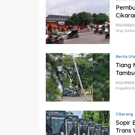
Pembuk
Cikara
RADARBEKAS
Urip Sumo
Berita Ut
Tiang 
Tambu
RADARBEKAS
Inspeksi 
Cikarang
Sopir 
Trans 