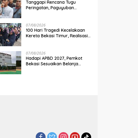
Tanggapi Rencana Tugu
Peringatan, Paguyuban
Keluarga Korban Kereta
Bekasi Timur: Kami Ingin
Perbaikan Sistem Keselamatan
07/08/2026
Lebih Dulu
100 Hari Tragedi Kecelakaan
Kereta Bekasi Timur, Realisasi
Santunan Gubernur Jabar
Belum Merata
07/08/2026
Hadapi APBD 2027, Pemkot
Bekasi Sesuaikan Belanja
Perangkat Daerah