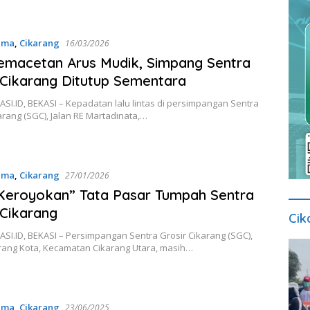
ama
,
Cikarang
16/03/2026
emacetan Arus Mudik, Simpang Sentra
 Cikarang Ditutup Sementara
I.ID, BEKASI – Kepadatan lalu lintas di persimpangan Sentra
arang (SGC), Jalan RE Martadinata,…
ama
,
Cikarang
27/01/2026
Keroyokan” Tata Pasar Tumpah Sentra
 Cikarang
Cik
I.ID, BEKASI – Persimpangan Sentra Grosir Cikarang (SGC),
rang Kota, Kecamatan Cikarang Utara, masih…
ama
,
Cikarang
23/06/2025