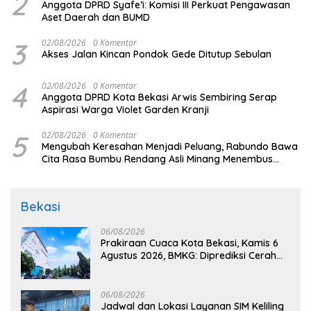
2
Anggota DPRD Syafe’i: Komisi III Perkuat Pengawasan
Aset Daerah dan BUMD
3
02/08/2026
0 Komentar
Akses Jalan Kincan Pondok Gede Ditutup Sebulan
4
02/08/2026
0 Komentar
Anggota DPRD Kota Bekasi Arwis Sembiring Serap
Aspirasi Warga Violet Garden Kranji
5
02/08/2026
0 Komentar
Mengubah Keresahan Menjadi Peluang, Rabundo Bawa
Cita Rasa Bumbu Rendang Asli Minang Menembus
Pasar Nasional Melalui Pemberdayaan BRI
Bekasi
06/08/2026
Prakiraan Cuaca Kota Bekasi, Kamis 6
Agustus 2026, BMKG: Diprediksi Cerah
Terik
06/08/2026
Jadwal dan Lokasi Layanan SIM Keliling