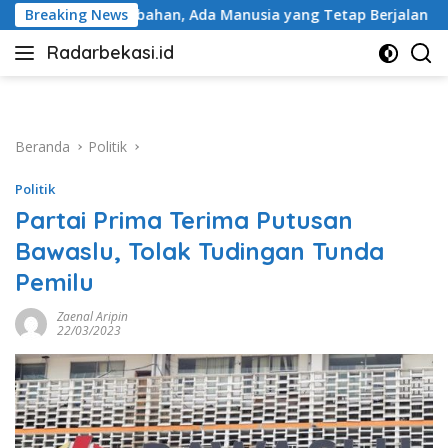
Langsung
n, Ada Manusia yang Tetap Berjalan
Breaking News
BRI Peduli Perku
ke
Radarbekasi.id
konten
Berita
Bekasi
Nomor
Satu
Beranda
Politik
Politik
Partai Prima Terima Putusan
Bawaslu, Tolak Tudingan Tunda
Pemilu
Zaenal Aripin
22/03/2023