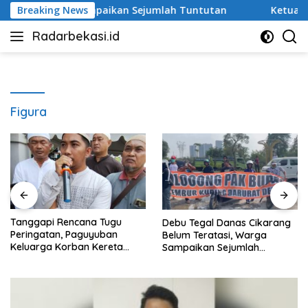
Langsung
Warga Sampaikan Sejumlah Tuntutan
Breaking News
Ketua DPRD Kota B
ke
Radarbekasi.id
konten
Berita
Bekasi
Nomor
Satu
Figura
ncana Tugu
Ketua DPRD K
Debu Tegal Danas Cikarang
 Paguyuban
Sardi Efendi: E
Belum Teratasi, Warga
rban Kereta
Anggaran Ja
Sampaikan Sejumlah
 Kami Ingin
Pelayanan Pub
Tuntutan
stem
Lebih Dulu