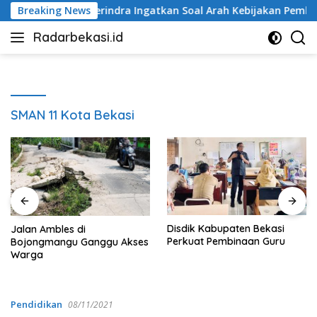
Langsung
Breaking News
Fraksi Gerindra Ingatkan Soal Arah Kebijakan Pemkab, 
ke
Radarbekasi.id
konten
Berita
Bekasi
Nomor
Satu
SMAN 11 Kota Bekasi
Disdik Kabupaten Bekasi
Jalan Ambles di
Perkuat Pembinaan Guru
Bojongmangu Ganggu Akses
Warga
Pendidikan
08/11/2021