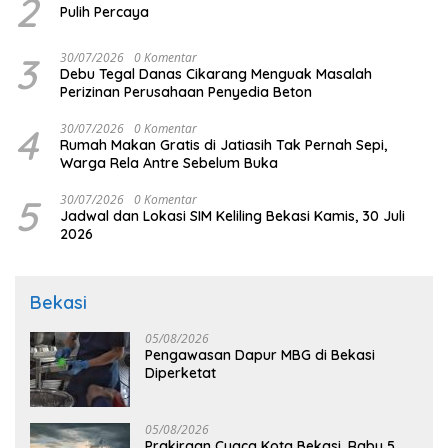
2
Pulih Percaya
3
30/07/2026
0 Komentar
Debu Tegal Danas Cikarang Menguak Masalah
Perizinan Perusahaan Penyedia Beton
4
30/07/2026
0 Komentar
Rumah Makan Gratis di Jatiasih Tak Pernah Sepi,
Warga Rela Antre Sebelum Buka
5
30/07/2026
0 Komentar
Jadwal dan Lokasi SIM Keliling Bekasi Kamis, 30 Juli
2026
Bekasi
05/08/2026
Pengawasan Dapur MBG di Bekasi
Diperketat
05/08/2026
Prakiraan Cuaca Kota Bekasi, Rabu 5