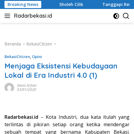
Langsung
 Cilik
Breaking News
Tanggapi Rencana Tugu Peringatan, Paguyuban Ke
ke
Radarbekasi.id
konten
Berita
Bekasi
Nomor
Satu
Beranda
BekasiCitizen
BekasiCitizen
,
Opini
Menjaga Eksistensi Kebudayaan
Lokal di Era Industri 4.0 (1)
Denis Arfian
03/01/2020
Radarbekasi.id
– Kota Industri, dua kata itulah yang
terlintas di pikiran setiap orang ketika mendengar
sebuah tempat yang bernama Kabupaten Bekasi.